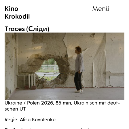
Kino
Menü
Krokodil
Sammlung
Traces (Слiди)
Ukrai­ne / Polen 2026, 85 min, Ukrai­nisch mit deut­
schen UT
Regie: Ali­sa Kovalenko