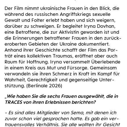
Der Film nimmt ukrai­ni­sche Frau­en in den Blick, die
wäh­rend des rus­si­schen Angriffs­kriegs sexu­el­le
Gewalt und Fol­ter erlebt haben und sich wei­gern,
dar­über zu schwei­gen. Er beglei­tet Iry­na Dov­han,
eine Betrof­fe­ne, die zur Akti­vis­tin gewor­den ist und
die Erin­ne­run­gen betrof­fe­ner Frau­en in den zurück­
er­ober­ten Gebie­ten der Ukrai­ne doku­men­tiert.
Anhand ihrer Geschich­te schafft der Film das Por­
trät eines kol­lek­ti­ven Trau­mas, eröff­net aber auch
Raum für Hoff­nung. Iry­na ver­sam­melt Über­le­ben­de
in einem Kreis aus Mut und Für­sor­ge. Gemein­sam
ver­wan­deln sie ihren Schmerz in Kraft im Kampf für
Wahr­heit, Gerech­tig­keit und gegen­sei­ti­ge Unter­
stüt­zung. (Ber­li­na­le 2026)
„
Wie haben Sie die sechs Frau­en aus­ge­wählt, die in
TRACES von ihren Erleb­nis­sen berich­ten?
- Es sind alles Mit­glie­der von Sema, mit denen ich
zuvor schon viel gespro­chen hat­te. Es gab ein ver­
trau­ens­vol­les Ver­hält­nis. Sie alle woll­ten ihr Gesicht