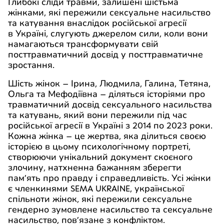
Глибокі сліди травми, залишені шістьма
жінками, які пережили сексуальне насильство
та катування внаслідок російської агресії
в Україні, слугують джерелом сили, коли вони
намагаються трансформувати свій
посттравматичний досвід у посттравматичне
зростання.
Шість жінок – Ірина, Людмила, Галина, Тетяна,
Ольга та Мефодіївна – діляться історіями про
травматичний досвід сексуального насильства
та катувань, який вони пережили під час
російської агресії в Україні з 2014 по 2023 роки.
Кожна жінка – це жертва, яка ділиться своєю
історією в цьому психологічному портреті,
створюючи унікальний документ скоєного
злочину, натхненна бажанням зберегти
пам’ять про правду і справедливість. Усі жінки
є членкинями SEMA UKRAI­NE, української
спільноти жінок, які пережили сексуальне
гендерно зумовлене насильство та сексуальне
насильство, пов’язане з конфліктом.