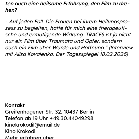
ten auch eine heil­sa­me Erfah­rung, den Film zu dre­
hen?
-
Auf jeden Fall. Die Frau­en bei ihrem Hei­lungs­pro­
zess zu beglei­ten, hat­te für mich eine the­ra­peu­ti­
sche und ermu­ti­gen­de Wir­kung. TRACES ist ja nicht
nur ein Film über Trau­ma­ta und Opfer, son­dern
auch ein Film über Wür­de und Hoff­nung.“ (Inter­view
mit Ali­sa Kova­len­ko, Der Tages­spie­gel 18.02.2026)
Kontakt
Greifenhagener Str. 32, 10437 Berlin
Telefon ab 19 Uhr +49.30.44049298
kinokrokodil@email.de
Kino Krokodil
Mehr erfahren über