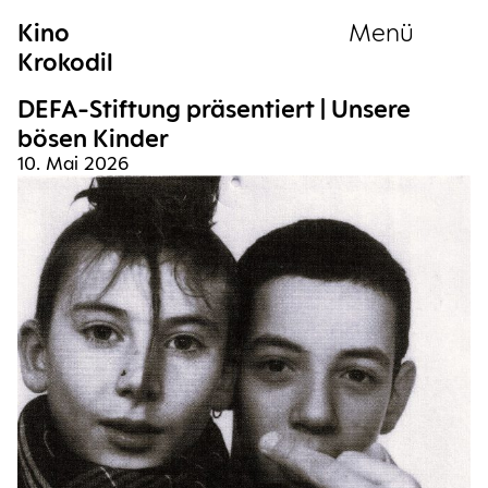
Kino
Menü
Krokodil
Sammlung
DEFA-Stif­tung prä­sen­tiert | Unse­re
bösen Kinder
10. Mai 2026