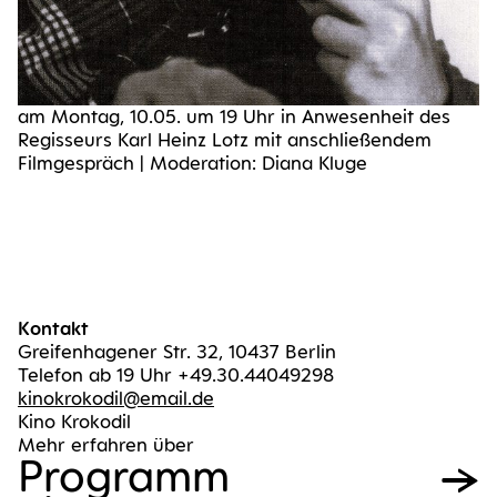
am Mon­tag, 10.05. um 19 Uhr in Anwe­sen­heit des
Regis­seurs Karl Heinz Lotz mit anschlie­ßen­dem
Film­ge­spräch | Mode­ra­ti­on: Dia­na Kluge
Kontakt
Greifenhagener Str. 32, 10437 Berlin
Telefon ab 19 Uhr +49.30.44049298
kinokrokodil@email.de
Kino Krokodil
Mehr erfahren über
Pro­gramm