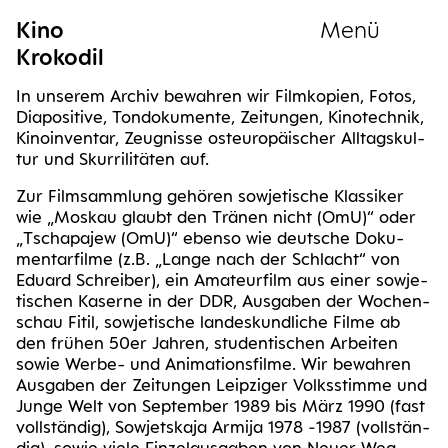
Kino
Menü
Krokodil
Sammlung
In unse­rem Archiv bewah­ren wir Film­ko­pien, Fotos,
Dia­po­si­ti­ve, Ton­do­ku­men­te, Zei­tun­gen, Kino­tech­nik,
Kino­in­ven­tar, Zeug­nis­se ost­eu­ro­päi­scher All­tags­kul­
tur und Skur­ri­li­tä­ten auf.
Zur Film­samm­lung gehö­ren sowje­ti­sche Klas­si­ker
wie „Mos­kau glaubt den Trä­nen nicht (OmU)“ oder
„Tsch­a­pa­jew (OmU)“ eben­so wie deut­sche Doku­
men­tar­fil­me (z.B. „Lan­ge nach der Schlacht“ von
Edu­ard Schrei­ber), ein Ama­teur­film aus einer sowje­
ti­schen Kaser­ne in der DDR, Aus­ga­ben der Wochen­
schau Fitil, sowje­ti­sche lan­des­kund­li­che Fil­me ab
den frü­hen 50er Jah­ren, stu­den­ti­schen Arbei­ten
sowie Wer­be- und Ani­ma­ti­ons­fil­me. Wir bewah­ren
Aus­ga­ben der Zei­tun­gen Leip­zi­ger Volks­stim­me und
Jun­ge Welt von Sep­tem­ber 1989 bis März 1990 (fast
voll­stän­dig), Sowjet­ska­ja Armi­ja 1978 ‑1987 (voll­stän­