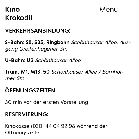
Kino
Menü
Krokodil
Sammlung
VER­KEHRS­AN­BIN­DUNG:
S‑Bahn: S8, S85, Ring­bahn
Schön­hau­ser Allee, Aus­
gang Grei­fen­ha­ge­ner Str.
U‑Bahn: U2
Schön­hau­ser Allee
Tram:
M1, M13, 50
Schön­hau­ser Allee / Born­hol­
mer Str.
ÖFF­NUNGS­ZEI­TEN:
30 min vor der ers­ten Vorstellung
RESER­VIE­RUNG:
Kino­kas­se (030) 44 04 92 98 wäh­rend der
Öffnungszeiten