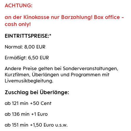
ACH­TUNG:
an der Kino­kas­se nur Bar­zah­lung!
Box office -
cash only!
EIN­TRITTS­PREI­SE:
*
Nor­mal: 8,00 EUR
Ermä­ßigt: 6,50 EUR
Ande­re Prei­se gel­ten bei Son­der­ver­an­stal­tun­gen,
Kurz­fil­men, Über­län­gen und Pro­gram­men mit
Livemusikbegleitung.
Zuschlag bei Überlänge:
ab 121 min +50 Cent
ab 136 min +1 Euro
ab 151 min +1,50 Euro u.s.w.