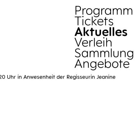
Sammlung
Pro­gramm
Tickets
Aktu­el­les
Ver­leih
Samm­lung
Ange­bo­te
Uhr in Anwe­sen­heit der Regis­seu­rin Jea­ni­ne