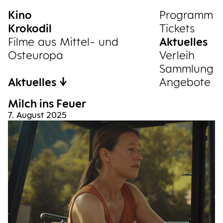
Kino
Sammlung
Pro­gramm
Krokodil
Tickets
Filme aus Mittel- und
Aktu­el­les
Osteuropa
Ver­leih
Samm­lung
Aktuelles
Ange­bo­te
Milch ins Feuer
7. August 2025