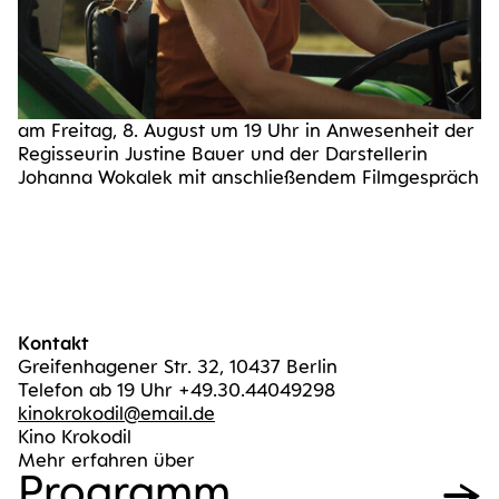
am Frei­tag, 8. August um 19 Uhr in Anwe­sen­heit der
Regis­seu­rin Jus­ti­ne Bau­er und der Dar­stel­le­rin
Johan­na Woka­lek mit anschlie­ßen­dem Filmgespräch
Kontakt
Greifenhagener Str. 32, 10437 Berlin
Telefon ab 19 Uhr +49.30.44049298
kinokrokodil@email.de
Kino Krokodil
Mehr erfahren über
Pro­gramm