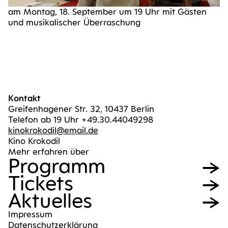
am Mon­tag, 18. Sep­tem­ber um 19 Uhr mit Gäs­ten
und musi­ka­li­scher Überraschung
Kontakt
Greifenhagener Str. 32, 10437 Berlin
Telefon ab 19 Uhr +49.30.44049298
kinokrokodil@email.de
Kino Krokodil
Mehr erfahren über
Pro­gramm
Tickets
Aktu­el­les
Impres­sum
Daten­schutz­er­klä­rung