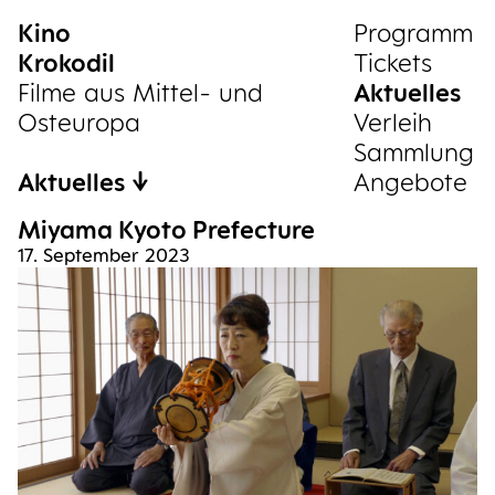
Kino
Sammlung
Pro­gramm
Krokodil
Tickets
Filme aus Mittel- und
Aktu­el­les
Osteuropa
Ver­leih
Samm­lung
Aktuelles
Ange­bo­te
Miya­ma Kyo­to Prefecture
17. September 2023