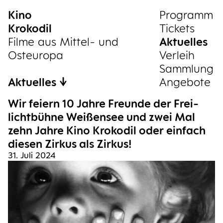
Kino
Sammlung
Pro­gramm
Krokodil
Tickets
Filme aus Mittel- und
Aktu­el­les
Osteuropa
Ver­leih
Samm­lung
Aktuelles
Ange­bo­te
Wir fei­ern 10 Jah­re Freun­de der Frei­
licht­büh­ne Wei­ßen­see und zwei Mal
zehn Jah­re Kino Kro­ko­dil oder ein­fach
die­sen Zir­kus als Zirkus!
31. Juli 2024