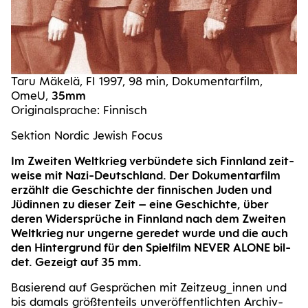
Taru Mäkelä, FI 1997, 98 min, Doku­men­tar­film,
OmeU,
35mm
Ori­gi­nal­spra­che: Finnisch
Sek­ti­on Nor­dic Jewish Focus
Im Zwei­ten Welt­krieg ver­bün­de­te sich Finn­land zeit­
wei­se mit Nazi-Deutsch­land. Der Doku­men­tar­film
erzählt die Geschich­te der fin­ni­schen Juden und
Jüdin­nen zu die­ser Zeit – eine Geschich­te, über
deren Wider­sprü­che in Finn­land nach dem Zwei­ten
Welt­krieg nur unger­ne gere­det wur­de und die auch
den Hin­ter­grund für den Spiel­film NEVER ALO­NE bil­
det. Gezeigt auf 35 mm.
Basie­rend auf Gesprä­chen mit Zeitzeug_​innen und
bis damals größ­ten­teils unver­öf­fent­lich­ten Archiv­