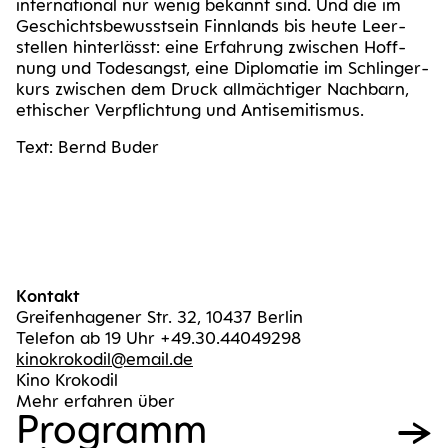
inter­na­tio­nal nur wenig bekannt sind. Und die im
Geschichts­be­wusst­sein Finn­lands bis heu­te Leer­
stel­len hin­ter­lässt: eine Erfah­rung zwi­schen Hoff­
nung und Todes­angst, eine Diplo­ma­tie im Schlin­ger­
kurs zwi­schen dem Druck all­mäch­ti­ger Nach­barn,
ethi­scher Ver­pflich­tung und Antisemitismus.
Text: Bernd Buder
Kontakt
Greifenhagener Str. 32, 10437 Berlin
Telefon ab 19 Uhr +49.30.44049298
kinokrokodil@email.de
Kino Krokodil
Mehr erfahren über
Pro­gramm