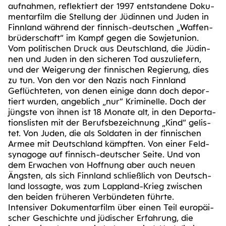
auf­nah­men, reflek­tiert der 1997 ent­stan­de­ne Doku­
men­tar­film die Stel­lung der Jüdin­nen und Juden in
Finn­land wäh­rend der fin­nisch-deut­schen „Waf­fen­
brü­der­schaft“ im Kampf gegen die Sowjet­uni­on.
Vom poli­ti­schen Druck aus Deutsch­land, die Jüdin­
nen und Juden in den siche­ren Tod aus­zu­lie­fern,
und der Wei­ge­rung der fin­ni­schen Regie­rung, dies
zu tun. Von den vor den Nazis nach Finn­land
Geflüch­te­ten, von denen eini­ge dann doch depor­
tiert wur­den, angeb­lich „nur“ Kri­mi­nel­le. Doch der
jüngs­te von ihnen ist 18 Mona­te alt, in den Depor­ta­
ti­ons­lis­ten mit der Berufs­be­zeich­nung „Kind“ gelis­
tet. Von Juden, die als Sol­da­ten in der fin­ni­schen
Armee mit Deutsch­land kämpf­ten. Von einer Feld­
syn­ago­ge auf fin­nisch-deut­scher Sei­te. Und von
dem Erwa­chen von Hoff­nung aber auch neu­en
Ängs­ten, als sich Finn­land schließ­lich von Deutsch­
land los­sag­te, was zum Lapp­land-Krieg zwi­schen
den bei­den frü­he­ren Ver­bün­de­ten führ­te.
Inten­si­ver Doku­men­tar­film über einen Teil euro­päi­
scher Geschich­te und jüdi­scher Erfah­rung, die