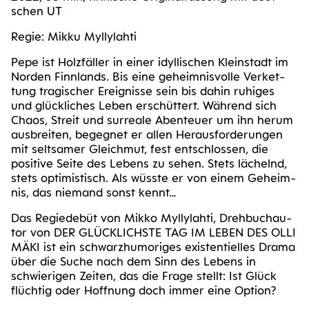
schen UT
Regie: Mikku Myllylahti
Pepe ist Holz­fäl­ler in einer idyl­li­schen Klein­stadt im
Nor­den Finn­lands. Bis eine geheim­nis­vol­le Ver­ket­
tung tra­gi­scher Ereig­nis­se sein bis dahin ruhi­ges
und glück­li­ches Leben erschüt­tert. Wäh­rend sich
Cha­os, Streit und sur­rea­le Aben­teu­er um ihn her­um
aus­brei­ten, begeg­net er allen Her­aus­for­de­run­gen
mit selt­sa­mer Gleich­mut, fest ent­schlos­sen, die
posi­ti­ve Sei­te des Lebens zu sehen. Stets lächelnd,
stets opti­mis­tisch. Als wüss­te er von einem Geheim­
nis, das nie­mand sonst kennt…
Das Regie­de­büt von Mikko Myl­ly­l­ah­ti, Dreh­buch­au­
tor von DER GLÜCK­LICHS­TE TAG IM LEBEN DES OLLI
MÄKI ist ein schwarz­hu­mo­ri­ges exis­ten­ti­el­les Dra­ma
über die Suche nach dem Sinn des Lebens in
schwie­ri­gen Zei­ten, das die Fra­ge stellt: Ist Glück
flüch­tig oder Hoff­nung doch immer eine Option?