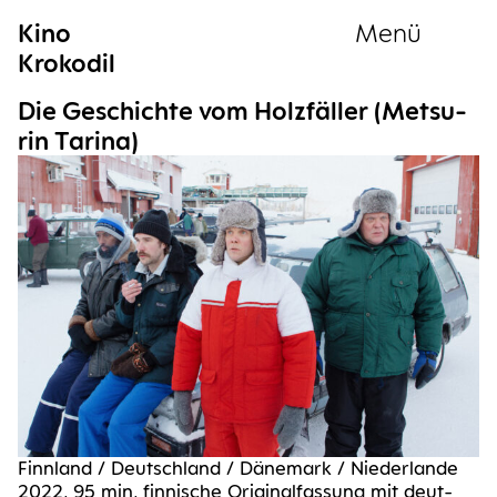
Kino
Menü
Krokodil
Sammlung
Die Geschich­te vom Holz­fäl­ler (Met­s­u­
rin Tarina)
Finn­land / Deutsch­land / Däne­mark / Nie­der­lan­de
2022, 95 min, fin­ni­sche Ori­gi­nal­fas­sung mit deut­