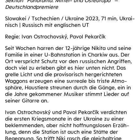
Sek­ti­on “Pan­ora­ma: Mit­tel- und Ost­eu­ro­pa” –
Deutschlandpremiere
Slo­wa­kei / Tsche­chi­en / Ukrai­ne 2023, 71 min, Ukrai­
nisch | Rus­sisch mit eng­li­schen UT
Regie: Ivan Ost­ro­ch­ovs­ký, Pavol Pekarčík
Seit Wochen har­ren der 12-jäh­ri­ge Niki­ta und sei­ne
Fami­lie in einer U‑Bahnstation in Char­kiw aus. Der
Ort ver­spricht Schutz vor den rus­si­schen Angrif­fen,
doch viel zu erle­ben gibt es hier unten nicht. Das
grel­le Licht und die pro­vi­so­risch her­ge­rich­te­ten
Wag­gons erzeu­gen eine sur­rea­le bis tris­te Atmo­
sphä­re, Haus­tie­re streu­nen durch die Gän­ge, ein in
die Jah­re gekom­me­ner Musi­ker stimmt Lie­der auf
sei­ner Gitar­re an.
Ivan Ost­ro­ch­ovs­ký und Pavol Pekarčík ver­dich­ten
die ers­ten Kriegs­mo­na­te in der Ukrai­ne zu einer
beklem­men­den, aber nicht hoff­nungs­lo­sen Erzäh­
lung, denn die Sta­ti­on ist auch eine Stät­te der
Begeg­nung. So trifft Niki rasch die gleich­alt­ri­ge