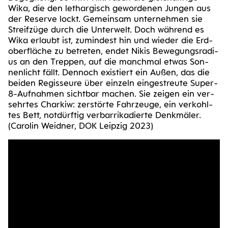
Wika, die den lethar­gisch gewor­de­nen Jun­gen aus
der Reser­ve lockt. Gemein­sam unter­neh­men sie
Streif­zü­ge durch die Unter­welt. Doch wäh­rend es
Wika erlaubt ist, zumin­dest hin und wie­der die Erd­
ober­flä­che zu betre­ten, endet Nikis Bewe­gungs­ra­di­
us an den Trep­pen, auf die manch­mal etwas Son­
nen­licht fällt. Den­noch exis­tiert ein Außen, das die
bei­den Regis­seu­re über ein­zeln ein­ge­streu­te Super-
8-Auf­nah­men sicht­bar machen. Sie zei­gen ein ver­
sehr­tes Char­kiw: zer­stör­te Fahr­zeu­ge, ein ver­kohl­
tes Bett, not­dürf­tig ver­bar­ri­ka­dier­te Denk­mä­ler.
(Caro­lin Weid­ner, DOK Leip­zig 2023)