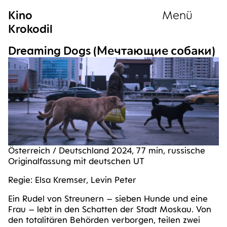
Kino
Menü
Krokodil
Sammlung
Drea­ming Dogs (Мечтающие собаки)
Öster­reich / Deutsch­land 2024, 77 min, rus­si­sche
Ori­gi­nal­fas­sung mit deut­schen UT
Regie: Elsa Krem­ser, Levin Peter
Ein Rudel von Streu­nern – sie­ben Hun­de und eine
Frau – lebt in den Schat­ten der Stadt Mos­kau. Von
den tota­li­tä­ren Behör­den ver­bor­gen, tei­len zwei