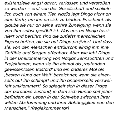
exis­ten­zi­el­le Angst davor, ver­las­sen und ver­sto­ßen
zu wer­den – erst von der Gesell­schaft und schließ­
lich auch von einem Tier. Nad­ja legt Din­go nicht an
eine Ket­te, um ihn an sich zu bin­den. Es scheint, als
glau­be sie nur an sei­ne wah­re Zunei­gung, wenn sie
von ihm selbst gewählt ist. Was uns an Nad­ja fas­zi­
niert und berührt, sind die zutiefst mensch­li­chen
Eigen­schaf­ten, die sie auf Din­go pro­ji­ziert. Und dass
sie, von den Men­schen ent­täuscht, ein­zig ihm ihre
Gefüh­le und Sor­gen offen­bart. Aber wie lebt Din­go
in der Umklam­me­rung von Nad­jas Sehn­süch­ten und
Pro­jek­tio­nen, wenn sie ihn ein­mal als ‚rau­fen­den
gewis­sen­lo­sen Bas­tard‘ und ein ande­res Mal als
‚bes­ten Hund der Welt‘ bezeich­net, wenn sie einer­
seits auf ihn schimpft und ihn ande­rer­seits ver­zwei­
felt umklam­mert? So spie­gelt sich in die­ser Fra­ge
der para­do­xe Zustand, in dem sich Hun­de seit jeher
befin­den: ein Leben in der Schwe­be zwi­schen ihrer
wil­den Abstam­mung und ihrer Abhän­gig­keit von den
Men­schen.“
(Regie­kom­men­tar)