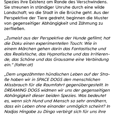
Spe­zi­es ihre Exis­tenz am Ran­de des Ver­schwin­dens.
Sie streu­nen in stän­di­ger Unru­he durch eine wil­de
Land­schaft, wo die Stadt in die Brü­che geht. Aus der
Per­spek­ti­ve der Tie­re gedreht, begin­nen die Mus­ter
von gegen­sei­ti­ger Abhän­gig­keit und Zäh­mung zu
zerfließen.
„Zumeist aus der Per­spek­ti­ve der Hun­de gefilmt, hat
die Doku einen expe­ri­men­tel­len Touch: Wie in
einem Mär­chen gehen dar­in das Fan­tas­ti­sche und
das Rea­lis­ti­sche, das Hyp­no­ti­sche und das Irri­tie­ren­
de, das Schö­ne und das Grau­sa­me eine Ver­bin­dung
ein.“
(fal​ter​.at)
„Dem unge­zähm­ten hün­di­schen Leben auf der Stra­
ße haben wir in SPACE DOGS den mensch­li­chen
Miss­brauch für die Raum­fahrt gegen­über­ge­stellt. In
DREA­MING DOGS wid­men wir uns der gegen­sei­ti­gen
Abhän­gig­keit die­ser bei­den Spe­zi­es. Was bedeu­tet
es, wenn sich Hund und Mensch so sehr annä­hern,
dass ein Leben ohne ein­an­der unmög­lich scheint? In
Nad­jas Hin­ga­be zu Din­go ver­birgt sich für uns ihre