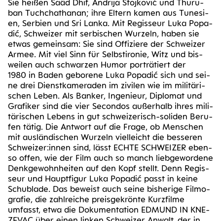
Sie hei­ßen Saâd Dhif, Andri­ja Sto­j­ko­vić und Thu­ru­
ban Tuch­chathan­an; ihre Eltern kamen aus Tune­si­
en, Ser­bi­en und Sri Lan­ka. Mit Regis­seur Luka Popa­
dić, Schwei­zer mit ser­bi­schen Wur­zeln, haben sie
etwas gemein­sam: Sie sind Offi­zie­re der Schwei­zer
Armee. Mit viel Sinn für Selbst­iro­nie, Witz und bis­
wei­len auch schwar­zen Humor por­trä­tiert der
1980 in Baden gebo­re­ne Luka Popa­dić sich und sei­
ne drei Dienst­ka­me­ra­den im zivi­len wie im mili­tä­ri­
schen Leben. Als Ban­ker, Inge­nieur, Diplo­mat und
Gra­fi­ker sind die vier Secon­dos außer­halb ihres mili­
tä­ri­schen Lebens in gut schwei­ze­risch-soli­den Beru­
fen tätig. Die Ant­wort auf die Fra­ge, ob Men­schen
mit aus­län­di­schen Wur­zeln viel­leicht die bes­se­ren
Schweizer:innen sind, lässt ECH­TE SCHWEI­ZER eben­
so offen, wie der Film auch so manch lieb­ge­wor­de­ne
Denk­ge­wohn­hei­ten auf den Kopf stellt. Denn Regis­
seur und Haupt­fi­gur Luka Popa­dić passt in kei­ne
Schub­la­de. Das beweist auch sei­ne bis­he­ri­ge Fil­mo­
gra­fie, die zahl­rei­che preis­ge­krön­te Kurz­fil­me
umfasst, etwa die Doku­men­ta­ti­on EDMUND IN KNE­
ZE­VAC über einen lin­ken Schwei­zer Anwalt, der in