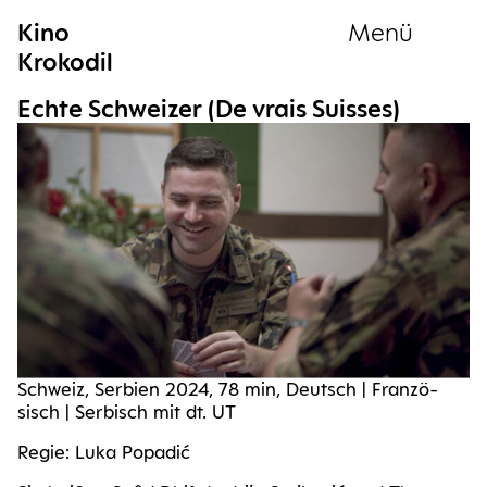
Kino
Menü
Krokodil
Sammlung
Ech­te Schwei­zer (De vrais Suisses)
Schweiz, Ser­bi­en 2024, 78 min, Deutsch | Fran­zö­
sisch | Ser­bisch mit dt. UT
Regie: Luka Popadić