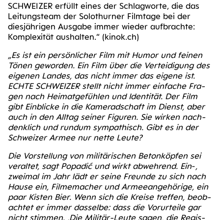
SCHWEI­ZER erfüllt eines der Schlag­wor­te, die das
Lei­tungs­team der Solo­thur­ner Film­ta­ge bei der
dies­jäh­ri­gen Aus­ga­be immer wie­der auf­brach­te:
Kom­ple­xi­tät aus­hal­ten.“ (kinok​.ch)
„Es ist ein per­sön­li­cher Film mit Humor und fei­nen
Tönen gewor­den. Ein Film über die Ver­tei­di­gung des
eige­nen Lan­des, das nicht immer das eige­ne ist.
ECH­TE SCHWEI­ZER stellt nicht immer ein­fa­che Fra­
gen nach Hei­mat­ge­füh­len und Iden­ti­tät. Der Film
gibt Ein­bli­cke in die Kame­rad­schaft im Dienst, aber
auch in den All­tag sei­ner Figu­ren. Sie wir­ken nach­
denk­lich und rund­um sym­pa­thisch. Gibt es in der
Schwei­zer Armee nur net­te Leute?
Die Vor­stel­lung von mili­tä­ri­schen Beton­köp­fen sei
ver­al­tet, sagt Popa­dić und wirkt abweh­rend. Ein‑,
zwei­mal im Jahr lädt er sei­ne Freun­de zu sich nach
Hau­se ein, Fil­me­ma­cher und Armee­an­ge­hö­ri­ge, ein
paar Kis­ten Bier. Wenn sich die Krei­se tref­fen, beob­
ach­tet er immer das­sel­be: dass die Vor­ur­tei­le gar
nicht stim­men. ‚Die Mili­tär-Leu­te sagen, die Regis­