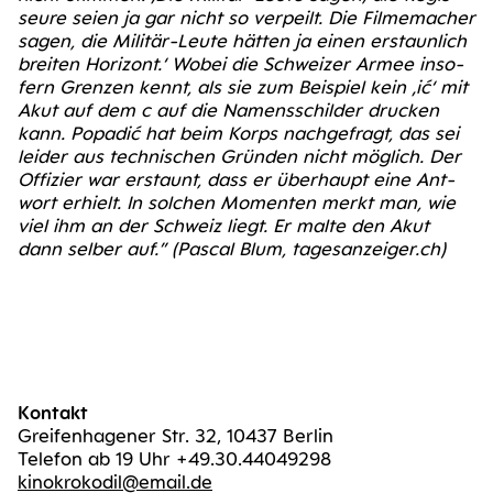
seu­re sei­en ja gar nicht so ver­peilt. Die Fil­me­ma­cher
sagen, die Mili­tär-Leu­te hät­ten ja einen erstaun­lich
brei­ten Hori­zont.‘ Wobei die Schwei­zer Armee inso­
fern Gren­zen kennt, als sie zum Bei­spiel kein ‚ić‘ mit
Akut auf dem c auf die Namens­schil­der dru­cken
kann. Popa­dić hat beim Korps nach­ge­fragt, das sei
lei­der aus tech­ni­schen Grün­den nicht mög­lich. Der
Offi­zier war erstaunt, dass er über­haupt eine Ant­
wort erhielt. In sol­chen Momen­ten merkt man, wie
viel ihm an der Schweiz liegt. Er mal­te den Akut
dann sel­ber auf.”
(Pas­cal Blum, tages​an​zei​ger​.ch)
Kontakt
Greifenhagener Str. 32, 10437 Berlin
Telefon ab 19 Uhr +49.30.44049298
kinokrokodil@email.de