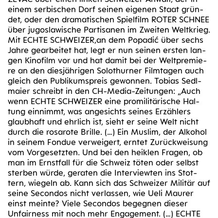
einem ser­bi­schen Dorf sei­nen eige­nen Staat grün­
det, oder den dra­ma­ti­schen Spiel­film ROTER SCHNEE
über jugo­sla­wi­sche Par­ti­sa­nen im Zwei­ten Welt­krieg.
Mit ECH­TE SCHWEIZER,an dem Popa­dić über sechs
Jah­re gear­bei­tet hat, legt er nun sei­nen ers­ten lan­
gen Kino­film vor und hat damit bei der Welt­pre­mie­
re an den dies­jäh­ri­gen Solo­thur­ner Film­ta­gen auch
gleich den Publi­kums­preis gewon­nen. Tobi­as Sedl­
mai­er schreibt in den CH-Media-Zei­tun­gen: „Auch
wenn ECH­TE SCHWEI­ZER eine pro­mi­li­tä­ri­sche Hal­
tung ein­nimmt, was ange­sichts sei­nes Erzäh­lers
glaub­haft und ehr­lich ist, sieht er sei­ne Welt nicht
durch die rosa­ro­te Bril­le. (…) Ein Mus­lim, der Alko­hol
in sei­nem Fon­due ver­wei­gert, ern­tet Zurück­wei­sung
vom Vor­ge­setz­ten. Und bei den heik­len Fra­gen, ob
man im Ernst­fall für die Schweiz töten oder selbst
ster­ben wür­de, gera­ten die Inter­view­ten ins Stot­
tern, wie­geln ab. Kann sich das Schwei­zer Mili­tär auf
sei­ne Secon­dos nicht ver­las­sen, wie Ueli Mau­rer
einst mein­te? Vie­le Secon­dos begeg­nen die­ser
Unfair­ness mit noch mehr Enga­ge­ment. (…) ECH­TE