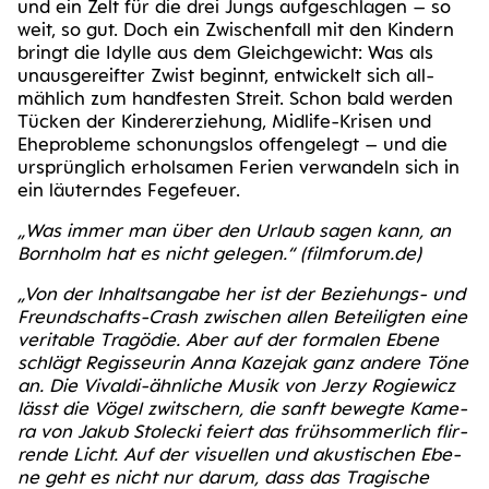
und ein Zelt für die drei Jungs auf­ge­schla­gen – so
weit, so gut. Doch ein Zwi­schen­fall mit den Kin­dern
bringt die Idyl­le aus dem Gleich­ge­wicht: Was als
unaus­ge­reif­ter Zwist beginnt, ent­wi­ckelt sich all­
mäh­lich zum hand­fes­ten Streit. Schon bald wer­den
Tücken der Kin­der­er­zie­hung, Mid­life-Kri­sen und
Ehe­pro­ble­me scho­nungs­los offen­ge­legt – und die
ursprüng­lich erhol­sa­men Feri­en ver­wan­deln sich in
ein läu­tern­des Fegefeuer.
„Was immer man über den Urlaub sagen kann, an
Born­holm hat es nicht gele­gen.“
(film​fo​rum​.de)
„Von der Inhalts­an­ga­be her ist der Bezie­hungs- und
Freund­schafts-Crash zwi­schen allen Betei­lig­ten eine
veri­ta­ble Tra­gö­die. Aber auf der for­ma­len Ebe­ne
schlägt Regis­seu­rin Anna Kaze­jak ganz ande­re Töne
an. Die Vival­di-ähn­li­che Musik von Jer­zy Rogie­wicz
lässt die Vögel zwit­schern, die sanft beweg­te Kame­
ra von Jakub Sto­le­cki fei­ert das früh­som­mer­lich flir­
ren­de Licht. Auf der visu­el­len und akus­ti­schen Ebe­
ne geht es nicht nur dar­um, dass das Tra­gi­sche