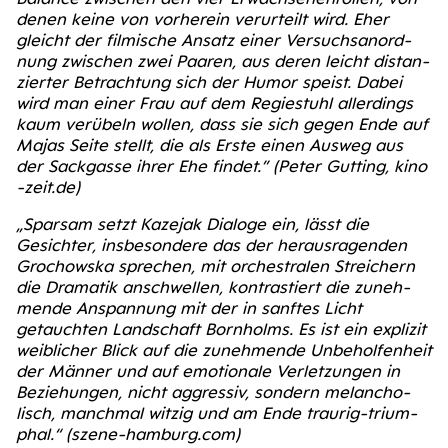
denen kei­ne von vor­he­r­ein ver­ur­teilt wird. Eher
gleicht der fil­mi­sche Ansatz einer Ver­suchs­an­ord­
nung zwi­schen zwei Paa­ren, aus deren leicht distan­
zier­ter Betrach­tung sich der Humor speist. Dabei
wird man einer Frau auf dem Regie­stuhl aller­dings
kaum ver­übeln wol­len, dass sie sich gegen Ende auf
Majas Sei­te stellt, die als Ers­te einen Aus­weg aus
der Sack­gas­se ihrer Ehe fin­det.”
(Peter Gut­ting, kino​
-zeit​.de)
„Spar­sam setzt Kaze­jak Dia­lo­ge ein, lässt die
Gesich­ter, ins­be­son­de­re das der her­aus­ra­gen­den
Gro­chow­s­ka spre­chen, mit orches­tra­len Strei­chern
die Dra­ma­tik anschwel­len, kon­tras­tiert die zuneh­
men­de Anspan­nung mit der in sanf­tes Licht
getauch­ten Land­schaft Born­holms. Es ist ein expli­zit
weib­li­cher Blick auf die zuneh­men­de Unbe­hol­fen­heit
der Män­ner und auf emo­tio­na­le Ver­let­zun­gen in
Bezie­hun­gen, nicht aggres­siv, son­dern melan­cho­
lisch, manch­mal wit­zig und am Ende trau­rig-tri­um­
phal.“
(sze​ne​-ham​burg​.com)