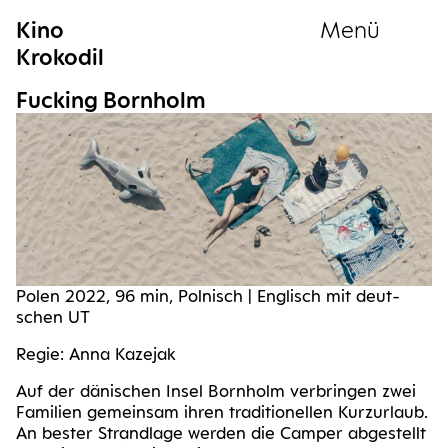
Kino
Menü
Krokodil
Sammlung
Fuck­ing Bornholm
Polen 2022, 96 min, Pol­nisch | Eng­lisch mit deut­
schen UT
Regie: Anna Kazejak
Auf der däni­schen Insel Born­holm ver­brin­gen zwei
Fami­li­en gemein­sam ihren tra­di­tio­nel­len Kurz­ur­laub.
An bes­ter Strand­la­ge wer­den die Cam­per abge­stellt