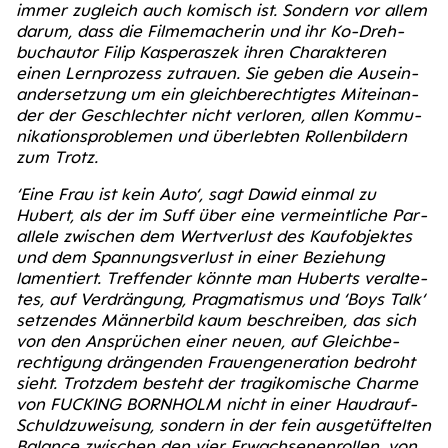
immer zugleich auch komisch ist. Son­dern vor allem
dar­um, dass die Fil­me­ma­che­rin und ihr Ko-Dreh­
buch­au­tor Filip Kas­pe­r­as­zek ihren Cha­rak­te­ren
einen Lern­pro­zess zutrau­en. Sie geben die Aus­ein­
an­der­set­zung um ein gleich­be­rech­tig­tes Mit­ein­an­
der der Geschlech­ter nicht ver­lo­ren, allen Kom­mu­
ni­ka­ti­ons­pro­ble­men und über­leb­ten Rol­len­bil­dern
zum Trotz.
‘Eine Frau ist kein Auto‘, sagt Dawid ein­mal zu
Hubert, als der im Suff über eine ver­meint­li­che Par­
al­le­le zwi­schen dem Wert­ver­lust des Kauf­ob­jek­tes
und dem Span­nungs­ver­lust in einer Bezie­hung
lamen­tiert. Tref­fen­der könn­te man Huberts ver­al­te­
tes, auf Ver­drän­gung, Prag­ma­tis­mus und ‘Boys Talk‘
set­zen­des Män­ner­bild kaum beschrei­ben, das sich
von den Ansprü­chen einer neu­en, auf Gleich­be­
rech­ti­gung drän­gen­den Frau­en­gene­ra­ti­on bedroht
sieht. Trotz­dem besteht der tra­gi­ko­mi­sche Charme
von FUCK­ING BORN­HOLM nicht in einer Haudrauf-
Schuld­zu­wei­sung, son­dern in der fein aus­ge­tüf­tel­ten
Balan­ce zwi­schen den vier Erwach­se­nen­rol­len, von