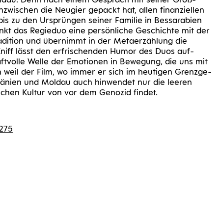
wi­schen die Neu­gier gepackt hat, allen finan­zi­el­len
bis zu den Ursprün­gen sei­ner Fami­lie in Bes­sa­ra­bi­en
kt das Regie­duo eine per­sön­li­che Geschich­te mit der
di­ti­on und über­nimmt in der Metaer­zäh­lung die
r Kniff lässt den erfri­schen­den Humor des Duos auf­
t­vol­le Wel­le der Emo­tio­nen in Bewe­gung, die uns mit
 weil der Film, wo immer er sich im heu­ti­gen Grenz­ge­
ä­ni­en und Mol­dau auch hin­wen­det nur die lee­ren
i­schen Kul­tur von vor dem Geno­zid findet.
0275