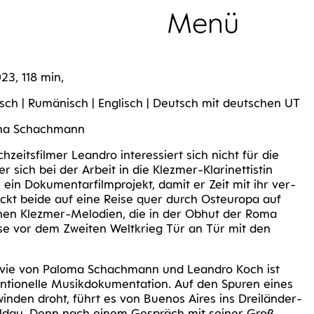
Menü
Sammlung
023, 118 min,
­nisch | Rumä­nisch | Eng­lisch | Deutsch mit deut­schen UT
o­ma Schachmann
h­zeits­fil­mer Lean­dro inter­es­siert sich nicht für die
 er sich bei der Arbeit in die Klez­mer-Kla­ri­net­tis­tin
r ein Doku­men­tar­film­pro­jekt, damit er Zeit mit ihr ver­
ckt bei­de auf eine Rei­se quer durch Ost­eu­ro­pa auf
­nen Klez­mer-Melo­dien, die in der Obhut der Roma
e­se vor dem Zwei­ten Welt­krieg Tür an Tür mit den
mo­vie von Palo­ma Schach­mann und Lean­dro Koch ist
­tio­nel­le Musik­do­ku­men­ta­ti­on. Auf den Spu­ren eines
hwin­den droht, führt es von Bue­nos Aires ins Drei­län­der­
l­dau. Denn nach einem Gespräch mit sei­ner Groß­