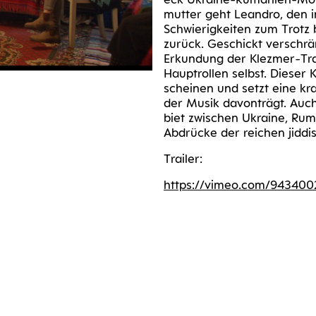
mutter geht Lean­dro, den inz
Schwie­rig­kei­ten zum Trotz 
zurück. Geschickt ver­schrän
Erkun­dung der Klez­mer-Tra­
Haupt­rol­len selbst. Die­se
schei­nen und setzt eine kraf
der Musik davon­trägt. Auch
biet zwi­schen Ukrai­ne, Rum
Abdrü­cke der rei­chen jid­d
Trai­ler:
https://​vimeo​.com/​9​4​3​40