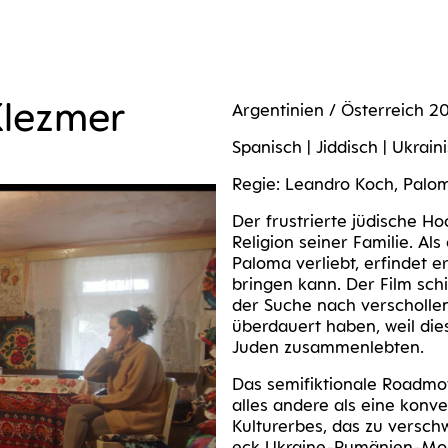
Klez­mer
Argen­ti­ni­en / Öster­reich 2
Spa­nisch | Jid­disch | Ukrai
Regie: Lean­dro Koch, Pal
Der frus­trier­te jüdi­sche Hoc
Reli­gi­on sei­ner Fami­lie. Als
Palo­ma ver­liebt, erfin­det e
brin­gen kann. Der Film schi
der Suche nach ver­schol­le
über­dau­ert haben, weil di
Juden zusammenlebten.
Das semi­fik­tio­na­le Road­
alles ande­re als eine kon­ven
Kul­tur­er­bes, das zu ver­sc
eck Ukrai­ne-Rumä­ni­en-Mo