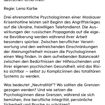
Regie: Lena Karbe
Drei ehren­amt­li­che Psycholog:innen einer Mos­kau­er
Krisen­hot­line leis­ten seit Beginn des Angriffs­krie­ges
auf die Ukrai­ne, frei­wil­li­gen Tele­fon­dienst. Die Aus­
wir­kun­gen der rus­si­schen Pro­pa­gan­da auf die eige­
ne Bevöl­ke­rung wer­den wäh­rend ihrer Arbeit
beson­ders spür­bar. Zwi­schen beruf­li­cher Ver­ant­
wor­tung und den weit­rei­chen­den Ein­schrän­kun­gen
der Mei­nungs­frei­heit müs­sen die Psycholog:innen
einen Weg fin­den. In dem auf­rei­ben­den Balan­ce­akt
zwi­schen den Bedürf­nis­sen der Hil­fe­su­chen­den und
ihrer eige­nen psy­chi­schen Gesund­heit, wird das Risi­
ko sicht­bar – selbst zu Kompliz:innen des tota­li­tä­ren
Sys­tems zu werden.
Was bedeu­tet „Neu­tra­li­tät”? Wo soll­ten die Gren­zen
gezo­gen wer­den? Und wie set­zen die
Psycholog:innen die­se Gren­zen, wäh­rend sie sich
bemü­hen, ihre beruf­li­che Inte­gri­tät, per­sön­li­che
Sicher­heit und Psy­che zu schützen?