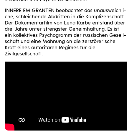
INNE­RE EMI­GRAN­TEN beob­ach­tet das unaus­weich­li­
che, schlei­chen­de Abdrif­ten in die Kom­pli­zen­schaft.
Der Doku­men­tar­film von Lena Kar­be ent­stand über
drei Jah­re unter strengs­ter Geheim­hal­tung. Es ist
ein kol­lek­ti­ves Psy­cho­gramm der rus­si­schen Gesell­
schaft und eine Mah­nung an die zer­stö­re­ri­sche
Kraft eines auto­ri­tä­ren Regimes für die
Zivilgesellschaft.