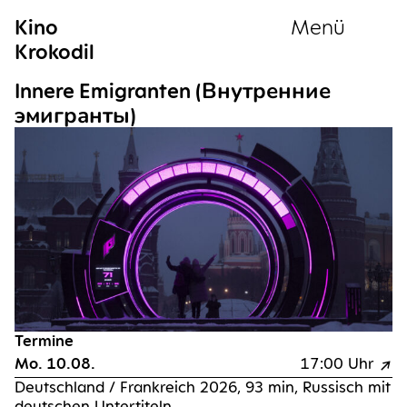
Kino
Menü
Krokodil
Sammlung
Inne­re Emi­gran­ten (Внутренние
эмигранты)
Termine
Mo. 10.08.
17:00 Uhr
Deutsch­land / Frank­reich 2026, 93 min, Rus­sisch mit
deut­schen Untertiteln