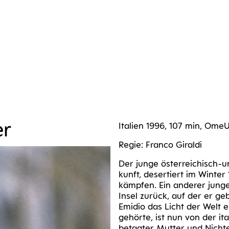
er
Ita­li­en 1996, 107 min, Ome
Regie: Fran­co Giraldi
Der jun­ge öster­rei­chisch-un
kunft, deser­tiert im Win­ter
kämp­fen. Ein ande­rer jun­
Insel zurück, auf der er gebo
Emidio das Licht der Welt erb
gehör­te, ist nun von der ita
betag­ter Mut­ter und Nich­t