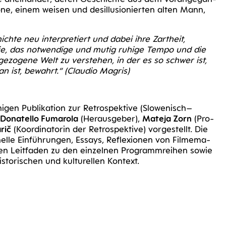
e, einem wei­sen und des­il­lu­sio­nier­ten alten Mann,
ich­te neu inter­pre­tiert und dabei ihre Zart­heit,
lie, das not­wen­di­ge und mutig ruhi­ge Tem­po und die
­ge­zo­ge­ne Welt zu ver­ste­hen, in der es so schwer ist,
n ist, bewahrt.“ (Clau­dio Magris)
chi­gen Publi­ka­ti­on zur Retro­spek­ti­ve (Slowenisch–
Dona­tel­lo Fuma­ro­la
(Her­aus­ge­ber),
Mate­ja Zorn
(Pro­
­rič
(Koor­di­na­to­rin der Retro­spek­ti­ve) vor­ge­stellt. Die
o­nel­le Ein­füh­run­gen, Essays, Refle­xio­nen von Fil­me­ma­
n Leit­fa­den zu den ein­zel­nen Pro­gramm­rei­hen sowie
is­to­ri­schen und kul­tu­rel­len Kontext.