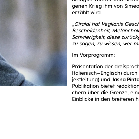
ge­nen Krieg ihm von Simeo­n
erzählt wird.
„Giral­di hat Veglia­nis Gesch
Beschei­den­heit, Melan­cho­
Schwie­rig­keit, die­se zurück
zu sagen, zu wis­sen, wer ma
Im Vor­pro­gramm:
Prä­sen­ta­ti­on der drei­spra­
Italienisch–Englisch) durch
jekt­lei­tung) und
Jas­na Pin­ta
Publi­ka­ti­on bie­tet redak­ti
chern über die Gren­ze, eine
Ein­bli­cke in den brei­te­ren h