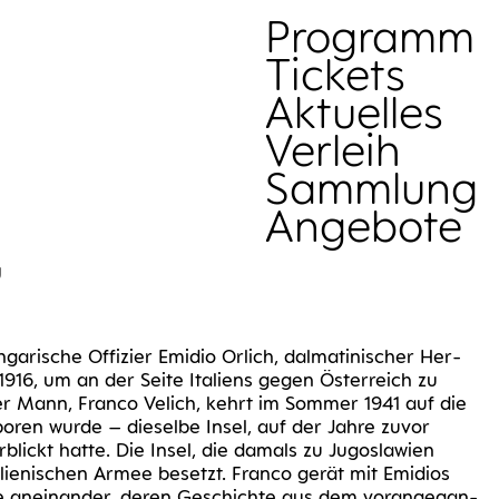
Sammlung
Pro­gramm
Tickets
Aktu­el­les
Ver­leih
Samm­lung
Ange­bo­te
U
ga­ri­sche Offi­zier Emidio Orlich, dal­ma­ti­ni­scher Her­
 1916, um an der Sei­te Ita­li­ens gegen Öster­reich zu
ger Mann, Fran­co Velich, kehrt im Som­mer 1941 auf die
­ren wur­de – die­sel­be Insel, auf der Jah­re zuvor
lickt hat­te. Die Insel, die damals zu Jugo­sla­wi­en
­lie­ni­schen Armee besetzt. Fran­co gerät mit Emidi­os
e anein­an­der, deren Geschich­te aus dem vor­an­ge­gan­