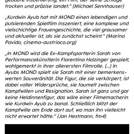
tro­cken und prä­zi­se lan­det.“
(Micha­el Sennhauser)
„Kurdwin Ayub hat mit MOND einen leben­di­gen und
pul­sie­ren­den Spiel­film insze­niert, eine kom­ple­xe und
viel­schich­ti­ge Frau­en­geschich­te, die viel grau­sa­mer
und aktu­el­ler ist, als sie zunächst scheint.“
(Mari­na
Pavi­do, cine​ma​-aus​tria​co​.org)
„In MOND wird die Ex-Kampf­sport­le­rin Sarah von
Per­for­mance­künst­le­rin Flo­ren­ti­na Holz­in­ger gespielt,
wohl­ge­merkt in ihrer aller­ers­ten Film­rol­le. (…) In
Ayubs MOND spielt sie Sarah mit einer bemer­kens­
wer­ten Sou­ve­rä­ni­tät. Die Figur, die sie ver­kör­pert, ist
dabei vol­ler Wider­sprü­che, sie tau­melt zwi­schen
Kampf­wil­len und Resi­gna­ti­on. Sarah ist ganz und gar
kei­ne Hel­din­nen­fi­gur, das wäre einer Fil­me­ma­che­rin
wie Kurdwin Ayub zu banal. Schließ­lich blitzt der
Kampf­wil­le am Ende dort auf, wo man ihn viel­leicht
nicht erwar­tet hät­te.“
(Jan Hest­mann, fm4)