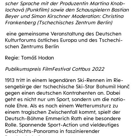
scher Spra­che mit der Pro­du­zen­tin Mar­ti­na Knob­
loch­o­vá (Punk­film) sowie den Schau­spie­lern Bas­ti­an
Bey­er und Simon Kir­sch­ner Mode­ra­ti­on: Chris­ti­na
Fran­ken­berg (Tsche­chi­sches Zen­trum Berlin)
eine gemein­sa­me Ver­an­stal­tung des Deut­schen
Kul­tur­fo­rums öst­li­ches Euro­pa und des Tsche­chi­
schen Zen­trums Berlin
Regie: Tomáš Hodan
Publi­kums­preis Film­Fes­ti­val Cott­bus 2022
1913 tritt in einem legen­dä­ren Ski-Ren­nen im Rie­
sen­ge­bir­ge der tsche­chi­sche Ski-Star Bohu­mil Hanč
gegen einen deut­schen Kon­tra­hen­ten an. Dabei
geht es nicht nur um Sport, son­dern um die natio­
na­le Ehre. Als es nach einem Wet­ter­um­sturz zu
einem tra­gi­schen Zwi­schen­fall kommt, spielt der
Deutsch-Böh­me Emme­rich Rath eine beson­de­re
Rol­le. Span­nen­de Sport-Action und viel­deu­ti­ges
Geschichts-Pan­ora­ma in fas­zi­nie­ren­der