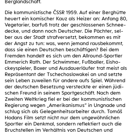
Berglandschaft.
Die kom­mu­nis­ti­sche ČSSR 1959. Auf einer Berg­hüt­te
heu­ert ein komi­scher Kauz als Hei­zer an: Anfang 80,
Vege­ta­ri­er, bar­fuß trotz der geschlos­se­nen Schnee­
de­cke, und dann noch Deut­scher. Die Päch­ter, sel­
ber aus der Stadt straf­ver­setzt, bekom­men es mit
der Angst zu tun: was, wenn jemand raus­be­kommt,
dass sie einen Deut­schen beschäf­ti­gen? Bei dem
Frem­den han­delt es sich um den All­round-Sport­ler
Emme­rich Rath. Der Schwim­mer, Fuß­bal­ler, Eis­ho­
ckey­spie­ler, Boxer und Aus­dau­er­läu­fer trat meist als
Reprä­sen­tant der Tsche­cho­slo­wa­kei an und setz­te
sein Leben zuwei­len für ande­re aufs Spiel. Wäh­rend
der deut­schen Beset­zung ver­steck­te er einen jüdi­
schen Freund in sei­nem Sport­ge­schäft. Nach dem
Zwei­ten Welt­krieg fiel er bei der kom­mu­nis­ti­schen
Regie­rung wegen „Ame­ri­ka­nis­mus“ in Ungna­de und
schlug sich als Gele­gen­heits­ar­bei­ter durch. Tomáš
Hodans Film setzt nicht nur dem unge­wöhn­li­chen
Sport­ler ein Denk­mal, son­dern reflek­tiert auch die
Bruch­stel­len im Ver­hält­nis von Deut­schen und