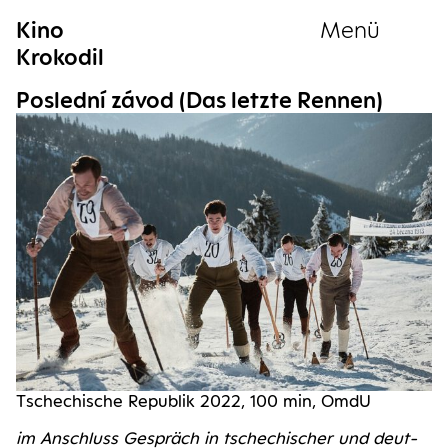
Kino
Menü
Krokodil
Sammlung
Pos­led­ní závod (Das letz­te Rennen)
Tsche­chi­sche Repu­blik 2022, 100 min, OmdU
im Anschluss Gespräch in tsche­chi­scher und deut­