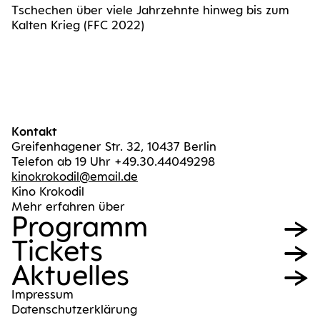
Tsche­chen über vie­le Jahr­zehn­te hin­weg bis zum
Kal­ten Krieg (FFC 2022)
Kontakt
Greifenhagener Str. 32, 10437 Berlin
Telefon ab 19 Uhr +49.30.44049298
kinokrokodil@email.de
Kino Krokodil
Mehr erfahren über
Pro­gramm
Tickets
Aktu­el­les
Impres­sum
Daten­schutz­er­klä­rung