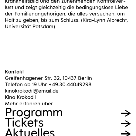
Krank­heits­bild und den zuneh­men­den Kon­troll­ver­
lust und zeigt gleich­zei­tig die bedin­gungs­lo­se Lie­be
der Fami­li­en­an­ge­hö­ri­gen, die alles ver­su­chen, um
Halt zu geben, bis zum Schluss. (Kira-Lynn Albrecht,
Uni­ver­si­tät Potsdam)
Kontakt
Greifenhagener Str. 32, 10437 Berlin
Telefon ab 19 Uhr +49.30.44049298
kinokrokodil@email.de
Kino Krokodil
Mehr erfahren über
Pro­gramm
Tickets
Aktu­el­les