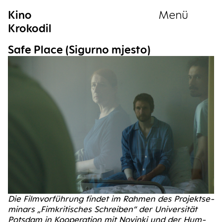
Kino
Menü
Krokodil
Sammlung
Safe Place (Sigur­no mjesto)
Die Film­vor­füh­rung fin­det im Rah­men des Pro­jekt­se­
mi­nars „Fim­kri­ti­sches Schrei­ben“ der Uni­ver­si­tät
Pots­dam in Koope­ra­ti­on mit Novin­ki und der Hum­