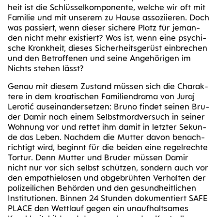
heit ist die Schlüs­sel­kom­po­nen­te, wel­che wir oft mit
Fami­lie und mit unse­rem zu Hau­se asso­zi­ie­ren. Doch
was pas­siert, wenn die­ser siche­re Platz für jeman­
den nicht mehr exis­tiert? Was ist, wenn eine psy­chi­
sche Krank­heit, die­ses Sicher­heits­ge­rüst ein­bre­chen
und den Betrof­fe­nen und sei­ne Ange­hö­ri­gen im
Nichts ste­hen lässt?
Genau mit die­sem Zustand müs­sen sich die Cha­rak­
te­re in dem kroa­ti­schen Fami­li­en­dra­ma von Juraj
Lero­tić aus­ein­an­der­set­zen: Bru­no fin­det sei­nen Bru­
der Damir nach einem Selbst­mord­ver­such in sei­ner
Woh­nung vor und ret­tet ihm damit in letz­ter Sekun­
de das Leben. Nach­dem die Mut­ter davon benach­
rich­tigt wird, beginnt für die bei­den eine regel­rech­te
Tor­tur. Denn Mut­ter und Bru­der müs­sen Damir
nicht nur vor sich selbst schüt­zen, son­dern auch vor
den empa­thie­lo­sen und abge­brüh­ten Ver­hal­ten der
poli­zei­li­chen Behör­den und den gesund­heit­li­chen
Insti­tu­tio­nen. Bin­nen 24 Stun­den doku­men­tiert SAFE
PLACE den Wett­lauf gegen ein unauf­halt­sa­mes