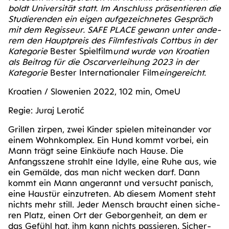
boldt Uni­ver­si­tät statt. Im Anschluss prä­sen­tie­ren die
Stu­die­ren­den ein eigen auf­ge­zeich­ne­tes Gespräch
mit dem Regis­seur. SAFE PLACE gewann unter ande­
rem den Haupt­preis des Film­fes­ti­vals Cott­bus in der
Kate­go­rie
Bes­ter Spiel­film
und wur­de von Kroa­ti­en
als Bei­trag für die Oscar­ver­lei­hung 2023 in der
Kate­go­rie
Bes­ter Inter­na­tio­na­ler Film
ein­ge­reicht.
Kroa­ti­en / Slo­we­ni­en 2022, 102 min, OmeU
Regie: Juraj Lerotić
Gril­len zir­pen, zwei Kin­der spie­len mit­ein­an­der vor
einem Wohn­kom­plex. Ein Hund kommt vor­bei, ein
Mann trägt sei­ne Ein­käu­fe nach Hau­se. Die
Anfangs­sze­ne strahlt eine Idyl­le, eine Ruhe aus, wie
ein Gemäl­de, das man nicht wecken darf. Dann
kommt ein Mann ange­rannt und ver­sucht panisch,
eine Haus­tür ein­zu­tre­ten. Ab die­sem Moment steht
nichts mehr still. Jeder Mensch braucht einen siche­
ren Platz, einen Ort der Gebor­gen­heit, an dem er
das Gefühl hat, ihm kann nichts pas­sie­ren. Sicher­