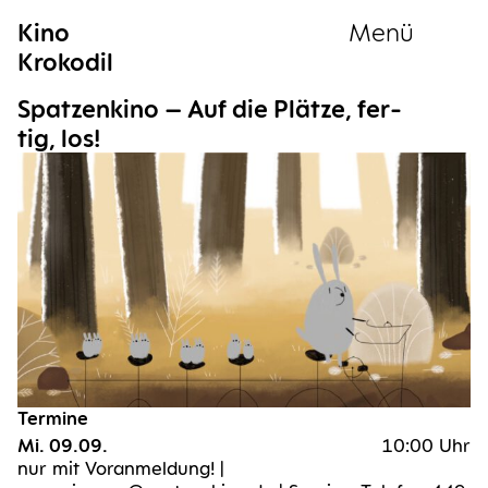
Kino
Menü
Krokodil
Sammlung
Spat­zen­ki­no – Auf die Plät­ze, fer­
tig, los!
Termine
Mi. 09.09.
10:00 Uhr
nur mit Voranmeldung! |