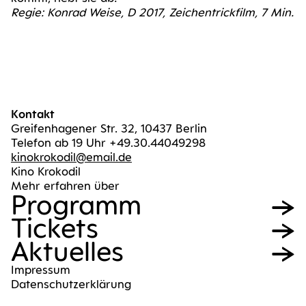
Regie: Kon­rad Wei­se, D 2017, Zei­chen­trick­film, 7 Min.
Kontakt
Greifenhagener Str. 32, 10437 Berlin
Telefon ab 19 Uhr +49.30.44049298
kinokrokodil@email.de
Kino Krokodil
Mehr erfahren über
Pro­gramm
Tickets
Aktu­el­les
Impres­sum
Daten­schutz­er­klä­rung