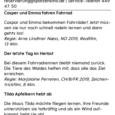
reservierung@spatzenkino.de | Service-Telefon 449
47 50
Casper und Emma fah­ren Fahrrad
Cas­par und Emma bekom­men Fahr­rä­der! Jetzt müs­
sen sie nur noch schnell radeln ler­nen und dann
gehts los!
Regie: Arne Lindt­ner Næss, NO 2015, Real­film,
13 Min.
Der letz­te Tag im Herbst
Bei die­sem Fahr­rad­ren­nen bleibt nie­mand zurück.
Die Tie­re des Wal­des hel­fen mit, dass alle das Ziel
errei­chen.
Regie: Mar­jo­lai­ne Per­re­ten, CH/B/FR 2019, Zei­chen­
trick­film, 8 Min.
Til­da Apfel­kern hebt ab
Die Maus Til­da möch­te flie­gen ler­nen. Ihre Freun­de
unter­stüt­zen sie tat­kräf­tig und als ein Wind auf­
kommt, hebt sie ab!