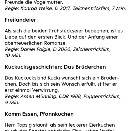
Freun­de die Vogel­mut­ter.
Regie: Kon­rad Wei­se, D 2017, Zei­chen­trick­film, 7 Min.
Frei­land­ei­er
Als sich die bei­den Früh­stücks­ei­er begeg­nen, ist es
Lie­be auf den ers­ten Blick. Und der Anfang einer
aben­teu­er­li­chen Roman­ze.
Regie: Dani­el Fai­g­le, D 2006, Zei­chen­trick­film,
10 Min.
Kuckucks­ge­schich­ten: Das Brüderchen
Das Kuckucks­kind Kucki wünscht sich ein Brü­der­
chen. Doch bis sich sein Wunsch erfüllt, stif­tet er
erst ein­mal Ver­wir­rung.
Regie: Assen Mün­ning, DDR 1988, Pup­pentrick­film,
9 Min.
Komm Essen, Pfannkuchen
Herr Tap­sig staunt, als sein lecke­rer Eier­ku­chen