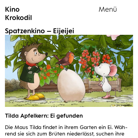
Kino
Menü
Krokodil
Sammlung
Spat­zen­ki­no – Eijeijei
Til­da Apfel­kern: Ei gefunden
Die Maus Til­da fin­det in ihrem Gar­ten ein Ei. Wäh­
rend sie sich zum Brü­ten nie­der­lässt, suchen ihre