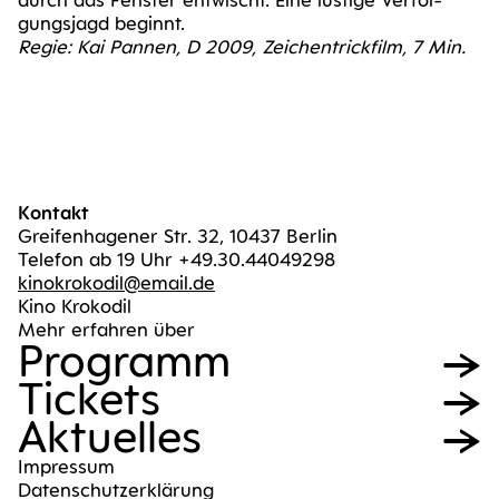
durch das Fens­ter ent­wischt. Eine lus­ti­ge Ver­fol­
gungs­jagd beginnt.
Regie: Kai Pan­nen, D 2009, Zei­chen­trick­film, 7 Min.
Kontakt
Greifenhagener Str. 32, 10437 Berlin
Telefon ab 19 Uhr +49.30.44049298
kinokrokodil@email.de
Kino Krokodil
Mehr erfahren über
Pro­gramm
Tickets
Aktu­el­les
Impres­sum
Daten­schutz­er­klä­rung