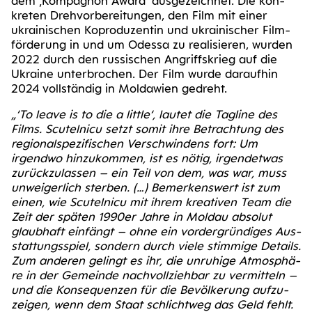
dem ‚Kom­pa­gnon Award‘ aus­ge­zeich­net. Die kon­
kre­ten Dreh­vor­be­rei­tun­gen, den Film mit einer
ukrai­ni­schen Kopro­du­zen­tin und ukrai­ni­scher Film­
för­de­rung in und um Odes­sa zu rea­li­sie­ren, wur­den
2022 durch den rus­si­schen Angriffs­krieg auf die
Ukrai­ne unter­bro­chen. Der Film wur­de dar­auf­hin
2024 voll­stän­dig in Mol­da­wi­en gedreht.
„‘To lea­ve is to die a litt­le‘, lau­tet die Tag­li­ne des
Films. Scu­tel­ni­cu setzt somit ihre Betrach­tung des
regio­nal­spe­zi­fi­schen Ver­schwin­dens fort: Um
irgend­wo hin­zu­kom­men, ist es nötig, irgend­et­was
zurück­zu­las­sen – ein Teil von dem, was war, muss
unwei­ger­lich ster­ben. (…) Bemer­kens­wert ist zum
einen, wie Scu­tel­ni­cu mit ihrem krea­ti­ven Team die
Zeit der spä­ten 1990er Jah­re in Mol­dau abso­lut
glaub­haft ein­fängt – ohne ein vor­der­grün­di­ges Aus­
stat­tungs­spiel, son­dern durch vie­le stim­mi­ge Details.
Zum ande­ren gelingt es ihr, die unru­hi­ge Atmo­sphä­
re in der Gemein­de nach­voll­zieh­bar zu ver­mit­teln –
und die Kon­se­quen­zen für die Bevöl­ke­rung auf­zu­
zei­gen, wenn dem Staat schlicht­weg das Geld fehlt.