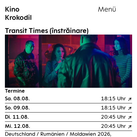
Kino
Menü
Krokodil
Sammlung
Tran­sit Times (înstrăi­na­re)
Termine
Sa. 08.08.
18:15 Uhr
So. 09.08.
18:15 Uhr
Di. 11.08.
20:45 Uhr
Mi. 12.08.
20:45 Uhr
Deutsch­land / Rumä­ni­en / Mol­da­wi­en 2026,