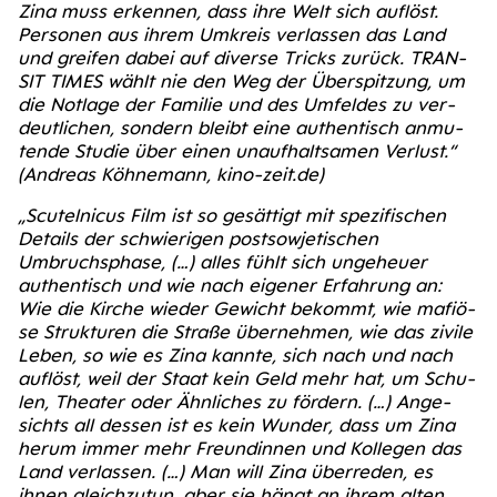
Zina muss erken­nen, dass ihre Welt sich auf­löst.
Per­so­nen aus ihrem Umkreis ver­las­sen das Land
und grei­fen dabei auf diver­se Tricks zurück. TRAN­
SIT TIMES wählt nie den Weg der Über­spit­zung, um
die Not­la­ge der Fami­lie und des Umfel­des zu ver­
deut­li­chen, son­dern bleibt eine authen­tisch anmu­
ten­de Stu­die über einen unauf­halt­sa­men Ver­lust.“
(Andre­as Köh­ne­mann, kino​-zeit​.de)
„Scu­tel­ni­cus Film ist so gesät­tigt mit spe­zi­fi­schen
Details der schwie­ri­gen post­so­wje­ti­schen
Umbruchs­pha­se, (…) alles fühlt sich unge­heu­er
authen­tisch und wie nach eige­ner Erfah­rung an:
Wie die Kir­che wie­der Gewicht bekommt, wie mafiö­
se Struk­tu­ren die Stra­ße über­neh­men, wie das zivi­le
Leben, so wie es Zina kann­te, sich nach und nach
auf­löst, weil der Staat kein Geld mehr hat, um Schu­
len, Thea­ter oder Ähn­li­ches zu för­dern. (…)
Ange­
sichts all des­sen ist es kein Wun­der, dass um Zina
her­um immer mehr Freun­din­nen und Kol­le­gen das
Land ver­las­sen. (…) Man will Zina über­re­den, es
ihnen gleich­zu­tun, aber sie hängt an ihrem alten