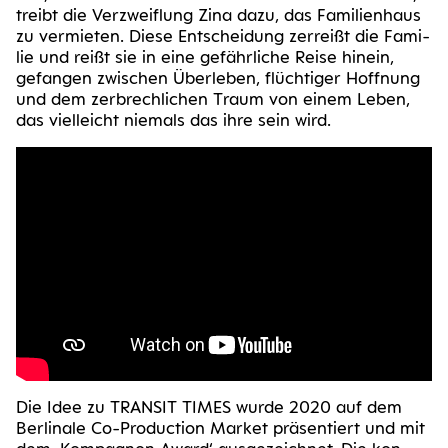
treibt die Ver­zweif­lung Zina dazu, das Fami­li­en­haus
zu ver­mie­ten. Die­se Ent­schei­dung zer­reißt die Fami­
lie und reißt sie in eine gefähr­li­che Rei­se hin­ein,
gefan­gen zwi­schen Über­le­ben, flüch­ti­ger Hoff­nung
und dem zer­brech­li­chen Traum von einem Leben,
das viel­leicht nie­mals das ihre sein wird.
Die Idee zu TRAN­SIT TIMES wur­de 2020 auf dem
Ber­li­na­le Co-Pro­duc­tion Mar­ket prä­sen­tiert und mit