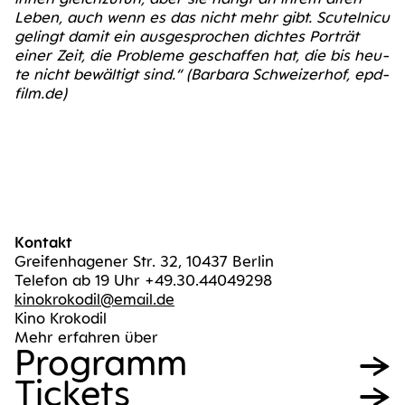
Leben, auch wenn es das nicht mehr gibt. Scu­tel­ni­cu
gelingt damit ein aus­ge­spro­chen dich­tes Por­trät
einer Zeit, die Pro­ble­me geschaf­fen hat, die bis heu­
te nicht bewäl­tigt sind.“ (Bar­ba­ra Schwei­zer­hof, epd​-
film​.de)
Kontakt
Greifenhagener Str. 32, 10437 Berlin
Telefon ab 19 Uhr +49.30.44049298
kinokrokodil@email.de
Kino Krokodil
Mehr erfahren über
Pro­gramm
Tickets