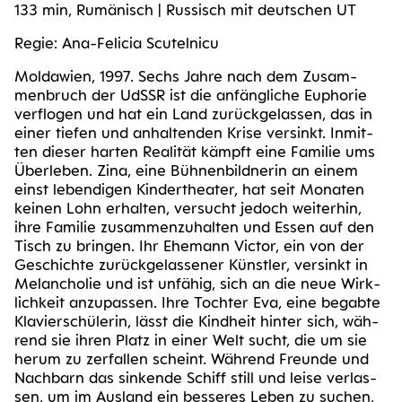
133 min, Rumä­nisch | Rus­sisch mit deut­schen UT
Regie: Ana-Feli­cia Scutelnicu
Mol­da­wi­en, 1997. Sechs Jah­re nach dem Zusam­
men­bruch der UdSSR ist die anfäng­li­che Eupho­rie
ver­flo­gen und hat ein Land zurück­ge­las­sen, das in
einer tie­fen und anhal­ten­den Kri­se ver­sinkt. Inmit­
ten die­ser har­ten Rea­li­tät kämpft eine Fami­lie ums
Über­le­ben. Zina, eine Büh­nen­bild­ne­rin an einem
einst leben­di­gen Kin­der­thea­ter, hat seit Mona­ten
kei­nen Lohn erhal­ten, ver­sucht jedoch wei­ter­hin,
ihre Fami­lie zusam­men­zu­hal­ten und Essen auf den
Tisch zu brin­gen. Ihr Ehe­mann Vic­tor, ein von der
Geschich­te zurück­ge­las­se­ner Künst­ler, ver­sinkt in
Melan­cho­lie und ist unfä­hig, sich an die neue Wirk­
lich­keit anzu­pas­sen. Ihre Toch­ter Eva, eine begab­te
Kla­vier­schü­le­rin, lässt die Kind­heit hin­ter sich, wäh­
rend sie ihren Platz in einer Welt sucht, die um sie
her­um zu zer­fal­len scheint. Wäh­rend Freun­de und
Nach­barn das sin­ken­de Schiff still und lei­se ver­las­
sen, um im Aus­land ein bes­se­res Leben zu suchen,