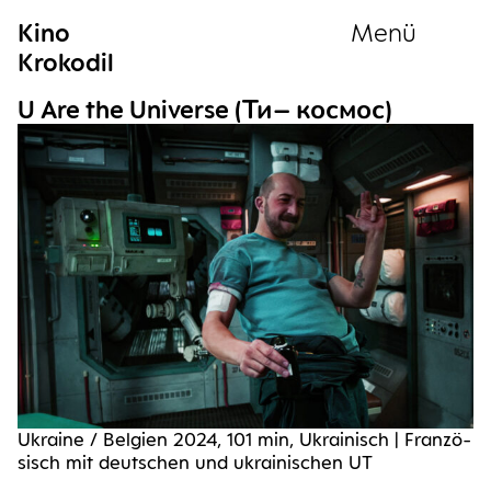
Kino
Menü
Krokodil
Sammlung
U Are the Uni­ver­se (Ти– космос)
Ukrai­ne / Bel­gi­en 2024, 101 min, Ukrai­nisch | Fran­zö­
sisch mit deut­schen und ukrai­ni­schen UT