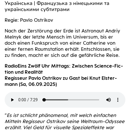
Українська | Французька з німецькими та
українськими субтитрами
Regie: Pav­lo Ostrikov
Nach der Zer­stö­rung der Erde ist Astro­naut Andriy
Mel­nyk der letz­te Mensch im Uni­ver­sum, bis er
doch einen Funk­spruch von einer Cathe­ri­ne von
einer fer­nen Raum­sta­ti­on erhält. Ent­schlos­sen, sie
zu fin­den, macht er sich auf die gefähr­li­che Reise.
Radio­Eins Zwölf Uhr Mit­tags: Zwi­schen Sci­ence-Fic­
tion und Realität
Regis­seur Pav­lo Ostri­kov zu Gast bei Knut Els­ter­
mann (Sa, 06.09.2025)
“
Es ist schlicht phä­no­me­nal, mit welch ein­fa­chen
Mit­teln Regis­seur Ostri­kov sei­ne Welt­raum-Odys­see
erzählt. Viel Geld für visu­el­le Spe­zi­al­ef­fek­te war