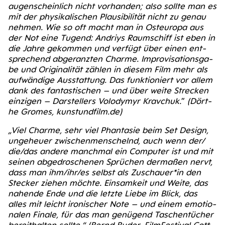
augen­schein­lich nicht vor­han­den; also soll­te man es
mit der phy­si­ka­li­schen Plau­si­bi­li­tät nicht zu genau
neh­men.
Wie so oft macht man in Ost­eu­ro­pa aus
der Not eine Tugend: Andriys Raum­schiff ist eben in
die Jah­re gekom­men und ver­fügt über einen ent­
spre­chend abge­ranz­ten Charme. Impro­vi­sa­ti­ons­ga­
be und Ori­gi­na­li­tät zäh­len in die­sem Film mehr als
auf­wän­di­ge Aus­stat­tung. Das funk­tio­niert vor allem
dank des fan­tas­ti­schen – und über wei­te Stre­cken
ein­zi­gen – Dar­stel­lers Volo­dym­yr Krav­chuk.
”
(Dör­t­
he Gro­mes, kun​st​und​film​.de)
„Viel Charme, sehr viel Phan­ta­sie beim Set Design,
unge­heu­er zwi­schen­men­schelnd, auch wenn der/​
die/​das ande­re manch­mal ein Com­pu­ter ist und mit
sei­nen abge­dro­sche­nen Sprü­chen der­ma­ßen nervt,
dass man ihm/​ihr/​es selbst als Zuschauer*in den
Ste­cker zie­hen möch­te. Ein­sam­keit und Wei­te, das
nahen­de Ende und die letz­te Lie­be im Blick, das
alles mit leicht iro­ni­scher Note – und einem emo­tio­
na­len Fina­le, für das man genü­gend Taschen­tü­cher
bereit­hal­ten soll­te.“
(Bernd Buder, Film­Fes­ti­val Cott­