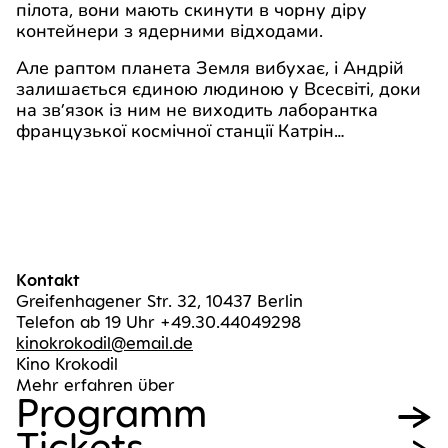
пілота, вони мають скинути в чорну діру
контейнери з ядерними відходами.
Але раптом планета Земля вибухає, і Андрій
залишається єдиною людиною у Всесвіті, доки
на зв’язок із ним не виходить лаборантка
французької космічної станції Катрін…
Kontakt
Greifenhagener Str. 32, 10437 Berlin
Telefon ab 19 Uhr +49.30.44049298
kinokrokodil@email.de
Kino Krokodil
Mehr erfahren über
Pro­gramm
Tickets