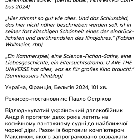
bus 2024)
„Hier stimmt so gut wie alles. Und das Schluss­bild,
das hier nicht näher beschrie­ben wer­den soll, ist in
sei­ner fast kit­schi­gen Schön­heit eines der ein­drück­
lichs­ten und anrüh­rends­ten des Kino­jah­res.“
(Fabi­an
Wall­mei­er, rbb)
„Ein Kam­mer­spiel, eine Sci­ence-Fic­tion-Sati­re, eine
Lie­bes­ge­schich­te, ein Eifer­suchts­dra­ma: U ARE THE
UNI­VER­SE hat alles, was es für gro­ßes Kino braucht.“
(Senn­hau­sers Filmblog)
Україна, Франція, Бельгія 2024, 101 хв.
Режисер-постановник: Павло Остріков
Відлюдькуватий український далекобійник
Андрій протягом двох років летить на
космічному вантажному судні до найближчої
чорної діри. Разом із бортовим комп’ютером
Максимом, якого запрограмовано розважати