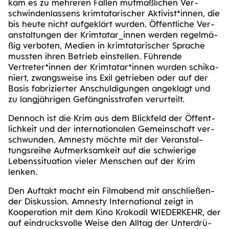
kam es zu meh­re­ren Fäl­len mut­maß­li­chen Ver­
schwin­den­las­sens krim­ta­ta­ri­scher Aktivist*innen, die
bis heu­te nicht auf­ge­klärt wur­den. Öffent­li­che Ver­
an­stal­tun­gen der Krimtatar_​innen wer­den regel­mä­
ßig ver­bo­ten, Medi­en in krim­ta­ta­ri­scher Spra­che
muss­ten ihren Betrieb ein­stel­len. Füh­ren­de
Vertreter*innen der Krimtatar*innen wur­den schi­ka­
niert, zwangs­wei­se ins Exil getrie­ben oder auf der
Basis fabri­zier­ter Anschul­di­gun­gen ange­klagt und
zu lang­jäh­ri­gen Gefäng­nis­stra­fen verurteilt.
Den­noch ist die Krim aus dem Blick­feld der Öffent­
lich­keit und der inter­na­tio­na­len Gemein­schaft ver­
schwun­den. Amnes­ty möch­te mit der Ver­an­stal­
tungs­rei­he Auf­merk­sam­keit auf die schwie­ri­ge
Lebens­si­tua­ti­on vie­ler Men­schen auf der Krim
lenken.
Den Auf­takt macht ein Film­abend mit anschlie­ßen­
der Dis­kus­si­on. Amnes­ty Inter­na­tio­nal zeigt in
Koope­ra­ti­on mit dem Kino Kro­ko­dil WIE­DER­KEHR, der
auf ein­drucks­vol­le Wei­se den All­tag der Unter­drü­