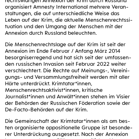
rechts­wid­ri­gen Anne­xi­on der Krim durch Russ­land
orga­ni­siert Amnes­ty Inter­na­tio­nal meh­re­re Ver­an­
stal­tun­gen, die auf unter­schied­li­che Wei­se das
Leben auf der Krim, die aktu­el­le Men­schen­rechts­si­
tua­ti­on und den Umgang der Men­schen mit der
Anne­xi­on durch Russ­land beleuchten.
Die Men­schen­rechts­la­ge auf der Krim ist seit der
Anne­xi­on im Ende Febru­ar / Anfang März 2014
besorg­nis­er­re­gend und hat sich seit der umfas­sen­
den rus­si­schen Inva­si­on seit Febru­ar 2022 wei­ter
ver­schlech­tert. Die Rech­te auf Meinungs‑, Ver­ei­ni­
gungs- und Ver­samm­lungs­frei­heit wer­den mit aller
Här­te unter­drückt. Krimtatar*innen,
Menschenrechtsaktivist*innen, kri­ti­sche
Journalist*innen und Anwält*innen ste­hen im Visier
der Behör­den der Rus­si­schen Föde­ra­ti­on sowie der
De-Fac­to-Behör­den auf der Krim.
Die Gemein­schaft der Krimtatar*innen als am bes­
ten orga­ni­sier­te oppo­si­tio­nel­le Grup­pe ist beson­de­
rer Unter­drü­ckung aus­ge­setzt. Nach der Anne­xi­on