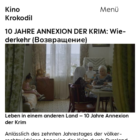
Kino
Menü
Krokodil
Sammlung
10 JAH­RE ANNE­XI­ON DER KRIM: Wie­
der­kehr (Возвращение)
Leben in einem ande­ren Land – 10 Jah­re Anne­xi­on
der Krim
Anläss­lich des zehn­ten Jah­res­ta­ges der völ­ker­