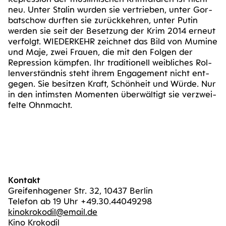
neu. Unter Sta­lin wur­den sie ver­trie­ben, unter Gor­
bat­schow durf­ten sie zurück­keh­ren, unter Putin
wer­den sie seit der Beset­zung der Krim 2014 erneut
ver­folgt. WIE­DER­KEHR zeich­net das Bild von Mumi­ne
und Maje, zwei Frau­en, die mit den Fol­gen der
Repres­si­on kämp­fen. Ihr tra­di­tio­nell weib­li­ches Rol­
len­ver­ständ­nis steht ihrem Enga­ge­ment nicht ent­
ge­gen. Sie besit­zen Kraft, Schön­heit und Wür­de. Nur
in den intims­ten Momen­ten über­wäl­tigt sie ver­zwei­
fel­te Ohnmacht.
Kontakt
Greifenhagener Str. 32, 10437 Berlin
Telefon ab 19 Uhr +49.30.44049298
kinokrokodil@email.de
Kino Krokodil