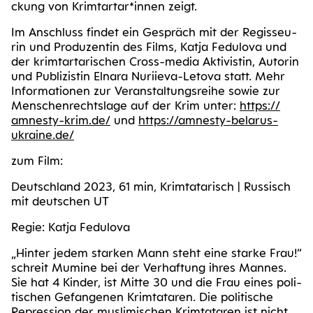
ckung von Krimtartar*innen zeigt.
Im Anschluss fin­det ein Gespräch mit der Regis­seu­
rin und Pro­du­zen­tin des Films, Kat­ja Fedul­o­va und
der krimtar­ta­ri­schen Cross-media Akti­vis­tin, Autorin
und Publi­zis­tin Eln­a­ra Nuri­ie­va-Leto­va statt. Mehr
Infor­ma­tio­nen zur Ver­an­stal­tungs­rei­he sowie zur
Men­schen­rechts­la­ge auf der Krim unter:
https://​
amnes​ty​-krim​.de/
und
https://​amnes​ty​-bela​rus​-
ukrai​ne​.de/
zum Film:
Deutsch­land 2023, 61 min, Krim­ta­ta­risch | Rus­sisch
mit deut­schen UT
Regie: Kat­ja Fedulova
„Hin­ter jedem star­ken Mann steht eine star­ke Frau!“
schreit Mumi­ne bei der Ver­haf­tung ihres Man­nes.
Sie hat 4 Kin­der, ist Mit­te 30 und die Frau eines poli­
ti­schen Gefan­ge­nen Krim­ta­ta­ren. Die poli­ti­sche
Repres­si­on der mus­li­mi­schen Krim­ta­ta­ren ist nicht