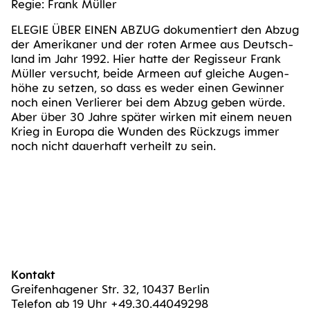
Regie: Frank Müller
ELE­GIE ÜBER EINEN ABZUG doku­men­tiert den Abzug
der Ame­ri­ka­ner und der roten Armee aus Deutsch­
land im Jahr 1992. Hier hat­te der Regis­seur Frank
Mül­ler ver­sucht, bei­de Arme­en auf glei­che Augen­
hö­he zu set­zen, so dass es weder einen Gewin­ner
noch einen Ver­lie­rer bei dem Abzug geben wür­de.
Aber über 30 Jah­re spä­ter wir­ken mit einem neu­en
Krieg in Euro­pa die Wun­den des Rück­zugs immer
noch nicht dau­er­haft ver­heilt zu sein.
Kontakt
Greifenhagener Str. 32, 10437 Berlin
Telefon ab 19 Uhr +49.30.44049298