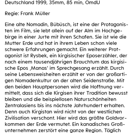
Deutsch­land 1999, 35mm, 85 min, OmdU
Regie: Frank Müller
Eine alte Noma­din, Bübüsch, ist eine der Prot­ago­nis­
ten im Film, sie lebt allein auf der Alm im Hoch­ge­
bir­ge in einer Jur­te mit ihren Scha­fen. Sie ist wie die
Mut­ter Erde und hat in ihrem Leben schon vie­le
schwe­re Erfah­run­gen gemacht. Ein wei­te­rer Prot­
ago­nist ist Rys­bek, ein kir­gi­si­scher Epo­s­er­zäh­ler, der
nach einem tau­send­jäh­ri­gen Brauch­tum das kir­gi­si­
sche Epos ‚Manas‘ im Sprech­ge­sang erzählt. Durch
sei­ne Lebens­weis­hei­ten erzählt er von der groß­ar­ti­
gen Noma­den­kul­tur an der alten Sei­den­stra­ße. Mit
den bei­den Haupt­per­so­nen wird die Hoff­nung ver­
mit­telt, dass sich die Kir­gi­sen ihrer Tra­di­ti­on bewusst
blei­ben und die bei­spiel­lo­sen Natur­schön­hei­ten
Zen­tral­asi­ens bis ins nächs­te Jahr­hun­dert erhal­ten.
Denn auch Kir­gi­stan wird nicht von der west­li­chen
Zivi­li­sa­ti­on ver­schont. Hier wird das größ­te Gold­vor­
kom­men der Erde ver­mu­tet. Ein kana­di­sches Groß­
un­ter­neh­men zer­stört eine gan­ze Regi­on. Täg­lich