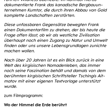
doku­men­tier­te Frank das kana­di­sche Berg­bau­un­
ter­neh­men Kum­tor, die durch ihren Abbau von Gold
kom­plet­te Land­schaf­ten zerstörten.
Die­se unfass­ba­ren Gegen­sät­ze beweg­ten Frank
einen Doku­men­tar­film zu dre­hen, der bis heu­te die
Fra­ge offen lässt, ob wir als west­li­che Zivi­li­sa­ti­on
über­haupt noch einen Zugang zu Natur und Umwelt
fin­den oder uns unse­re Lebens­grund­la­gen zunich­te
machen wollen.
Nach über 20 Jah­ren ist es ein Blick zurück in eine
Welt des kir­gi­si­schen Noma­den­le­ben, das immer
noch sei­ne Fas­zi­na­ti­on behält und damals von dem
berühm­ten kir­gi­si­schen Schrift­stel­ler Tschin­gis Ait­
matov mit einer eige­nen Text­vor­la­ge unter­stützt
wurde.
zum Film­pro­gramm:
Wo der Him­mel die Erde berührt