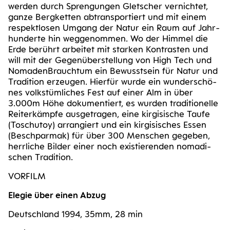
wer­den durch Spren­gun­gen Glet­scher ver­nich­tet,
gan­ze Berg­ket­ten abtrans­por­tiert und mit einem
respekt­lo­sen Umgang der Natur ein Raum auf Jahr­
hun­der­te hin weg­ge­nom­men. Wo der Him­mel die
Erde berührt arbei­tet mit star­ken Kon­tras­ten und
will mit der Gegen­über­stel­lung von High Tech und
Noma­den­Brauch­tum ein Bewusst­sein für Natur und
Tra­di­ti­on erzeu­gen. Hier­für wur­de ein wun­der­schö­
nes volks­tüm­li­ches Fest auf einer Alm in über
3.000m Höhe doku­men­tiert, es wur­den tra­di­tio­nel­le
Rei­ter­kämp­fe aus­ge­tra­gen, eine kir­gi­si­sche Tau­fe
(Toschut­oy) arran­giert und ein kir­gi­si­sches Essen
(Beschpar­mak) für über 300 Men­schen gege­ben,
herr­li­che Bil­der einer noch exis­tie­ren­den noma­di­
schen Tradition.
VOR­FILM
Ele­gie über einen Abzug
Deutsch­land 1994, 35mm, 28 min