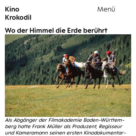
Kino
Menü
Krokodil
Sammlung
Wo der Him­mel die Erde berührt
Als Abgän­ger der Film­aka­de­mie Baden-Würt­tem­
berg hat­te Frank Mül­ler als Pro­du­zent, Regis­seur
und Kame­ra­mann sei­nen ers­ten Kino­do­ku­men­tar­