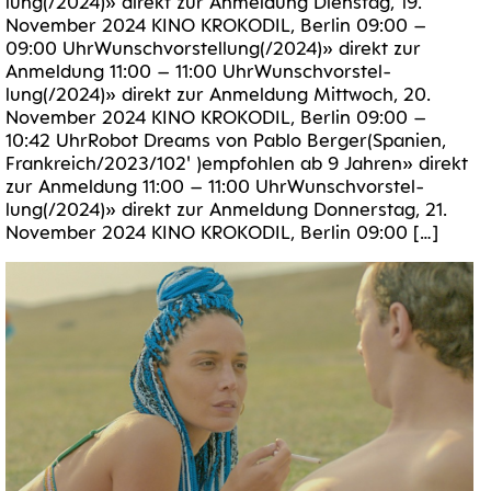
lung(/2024)» direkt zur Anmel­dung Diens­tag, 19.
Novem­ber 2024 KINO KRO­KO­DIL, Ber­lin 09:00 –
09:00 UhrWunsch­vor­stel­lung(/2024)» direkt zur
Anmel­dung 11:00 – 11:00 UhrWunsch­vor­stel­
lung(/2024)» direkt zur Anmel­dung Mitt­woch, 20.
Novem­ber 2024 KINO KRO­KO­DIL, Ber­lin 09:00 –
10:42 Uhr­Ro­bot Dreams von Pablo Ber­ger(Spa­ni­en,
Frankreich/​​2023/​​102′ )emp­foh­len ab 9 Jah­ren» direkt
zur Anmel­dung 11:00 – 11:00 UhrWunsch­vor­stel­
lung(/2024)» direkt zur Anmel­dung Don­ners­tag, 21.
Novem­ber 2024 KINO KRO­KO­DIL, Ber­lin 09:00 […]