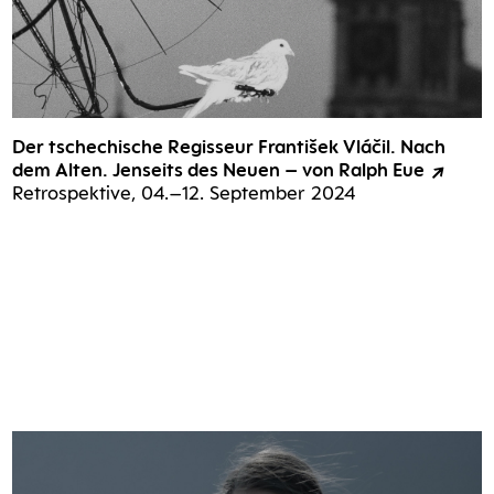
Der tsche­chi­sche Regis­seur Fran­tišek Vlá­čil. Nach
dem Alten. Jen­seits des Neu­en – von Ralph Eue
Retro­spek­ti­ve, 04.–12. Sep­tem­ber 2024