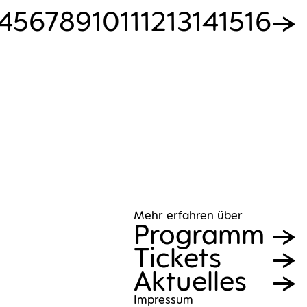
4
5
6
7
8
9
10
11
12
13
14
15
16
→
Mehr erfahren über
Pro­gramm
Tickets
Aktu­el­les
Impres­sum