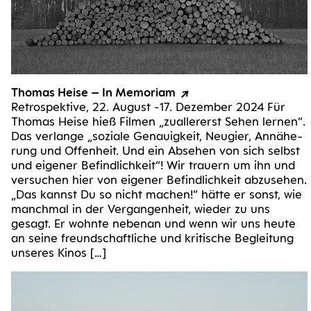
Tho­mas Hei­se – In Memoriam
Retro­spek­ti­ve, 22. August ‑17. Dezem­ber 2024 Für
Tho­mas Hei­se hieß Fil­men „zual­ler­erst Sehen ler­nen“.
Das ver­lan­ge „sozia­le Genau­ig­keit, Neu­gier, Annä­he­
rung und Offen­heit. Und ein Abse­hen von sich selbst
und eige­ner Befind­lich­keit“! Wir trau­ern um ihn und
ver­su­chen hier von eige­ner Befind­lich­keit abzu­se­hen.
„Das kannst Du so nicht machen!“ hät­te er sonst, wie
manch­mal in der Ver­gan­gen­heit, wie­der zu uns
gesagt. Er wohn­te neben­an und wenn wir uns heu­te
an sei­ne freund­schaft­li­che und kri­ti­sche Beglei­tung
unse­res Kinos […]