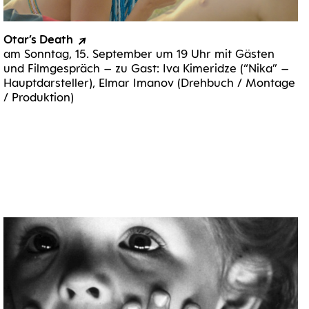
Otar’s Death
am Sonn­tag, 15. Sep­tem­ber um 19 Uhr mit Gäs­ten
und Film­ge­spräch – zu Gast: Iva Kime­r­id­ze (“Nika” –
Haupt­dar­stel­ler), Elmar Ima­nov (Dreh­buch / Mon­ta­ge
/ Produktion)