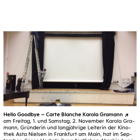
Hel­lo Good­bye – Car­te Blan­che Karo­la Gramann
am Frei­tag, 1. und Sams­tag, 2. Novem­ber Karo­la Gra­
mann, Grün­de­rin und lang­jäh­ri­ge Lei­te­rin der Kino­
thek Asta Niel­sen in Frank­furt am Main, hat im Sep­