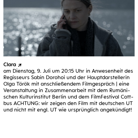
Cla­ra
am Diens­tag, 9. Juli um 20:15 Uhr in Anwe­sen­heit des
Regis­seurs Sabin Dorohoi und der Haupt­dar­stel­le­rin
Olga Tör­ök mit anschlie­ßen­dem Film­ge­spräch | eine
Ver­an­stal­tung in Zusam­men­ar­beit mit dem Rumä­ni­
schen Kul­tur­in­sti­tut Ber­lin und dem Film­Fes­ti­val Cott­
bus ACH­TUNG: wir zei­gen den Film mit deut­schen UT
und nicht mit engl. UT wie ursprüng­lich angekündigt!