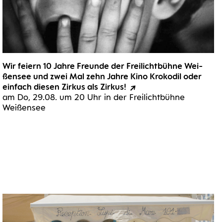
Wir fei­ern 10 Jah­re Freun­de der Frei­licht­büh­ne Wei­
ßen­see und zwei Mal zehn Jah­re Kino Kro­ko­dil oder
ein­fach die­sen Zir­kus als Zirkus!
am Do, 29.08. um 20 Uhr in der Frei­licht­büh­ne
Weißensee