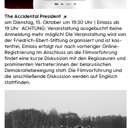
The Acci­den­tal President
am Diens­tag, 15. Okto­ber um 19:30 Uhr | Ein­lass ab
19 Uhr ACH­TUNG: Ver­an­stal­tung aus­ge­bucht! Kei­ne
Anmel­dung mehr mög­lich! Die Ver­an­stal­tung wird von
der Frie­d­­rich-Ebert-Sti­f­­tung orga­ni­siert und ist kos­
ten­frei, Ein­lass erfolgt nur nach vor­he­ri­ger Online-
Regis­trie­rung Im Anschluss an die Film­vor­füh­rung
fin­det eine kur­ze Dis­kus­si­on mit den Regis­seu­ren und
pro­mi­nen­ten Vertreter:innen der bela­ru­si­schen
Demo­kra­tie­be­we­gung statt. Die Film­vor­füh­rung und
die anschlie­ßen­de Dis­kus­si­on wer­den auf Eng­lisch
stattfinden.