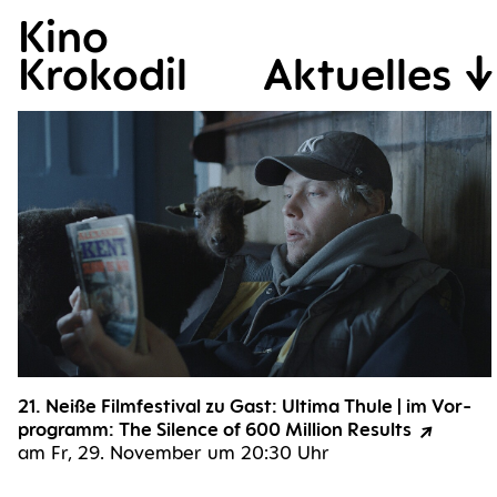
Kino
Krokodil
Aktu­el­les
21. Nei­ße Film­fes­ti­val zu Gast: Ulti­ma Thu­le | im Vor­
pro­gramm: The Silence of 600 Mil­li­on Results
am Fr, 29. Novem­ber um 20:30 Uhr