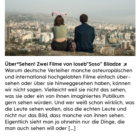
Über*Sehen! Zwei Fil­me von Ioseb“Soso” Bliadze
War­um deut­sche Ver­lei­her man­che ost­eu­ro­päi­schen
und inter­na­tio­nal hoch­ge­lob­ten Fil­me ein­fach über­
se­hen oder über sie hin­weg­ge­se­hen haben, kön­nen
wir nicht sagen. Viel­leicht weil sie nicht das sehen,
was sie oder ein von ihnen ima­gi­nier­tes Publi­kum
gern sehen wür­den. Und wer weiß schon wirk­lich, was
die Leu­te sehen wol­len, also die ech­ten Leu­te und
nicht nur das Bild, dass man­che von ihnen sehen.
Eigent­lich sieht man ja ohne­hin nur die Din­ge, die
man auch sehen will oder […]