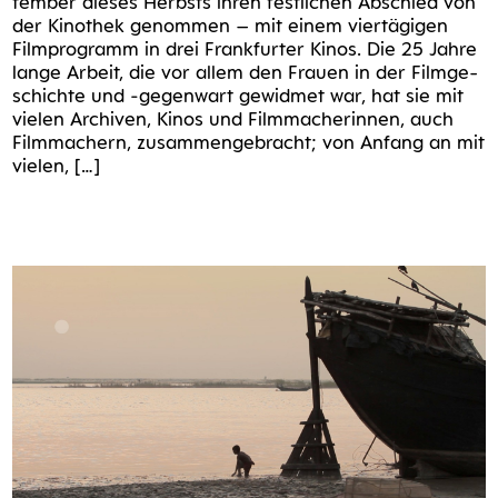
tem­ber die­ses Herbsts ihren fest­li­chen Abschied von
der Kino­thek genom­men – mit einem vier­tä­gi­gen
Film­pro­gramm in drei Frank­fur­ter Kinos. Die 25 Jah­re
lan­ge Arbeit, die vor allem den Frau­en in der Film­ge­
schich­te und ‑gegen­wart gewid­met war, hat sie mit
vie­len Archi­ven, Kinos und Film­ma­che­rin­nen, auch
Film­ma­chern, zusam­men­ge­bracht; von Anfang an mit
vielen, […]