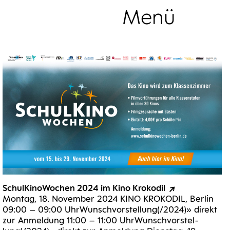
Menü
Sammlung
Schul­Ki­no­Wo­chen 2024 im Kino Krokodil
Mon­tag, 18. Novem­ber 2024 KINO KRO­KO­DIL, Ber­lin
09:00 – 09:00 UhrWunsch­vor­stel­lung(/2024)» direkt
zur Anmel­dung 11:00 – 11:00 UhrWunsch­vor­stel­