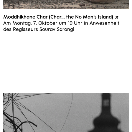
Mod­dhik­ha­ne Char (Char… the No Man’s Island)
Am Mon­tag, 7. Okto­ber um 19 Uhr in Anwe­sen­heit
des Regis­seurs Sou­rav Sarangi