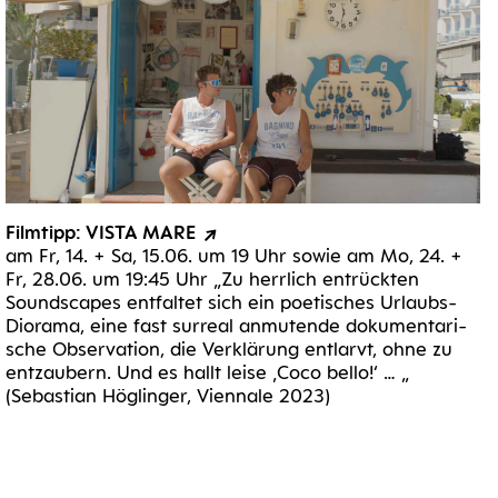
Film­tipp: VIS­TA MARE
am Fr, 14. + Sa, 15.06. um 19 Uhr sowie am Mo, 24. +
Fr, 28.06. um 19:45 Uhr „Zu herr­lich ent­rück­ten
Sound­s­capes ent­fal­tet sich ein poe­ti­sches Urlaubs-
Dior­a­­ma, eine fast sur­re­al anmu­ten­de doku­men­ta­ri­
sche Obser­va­ti­on, die Ver­klä­rung ent­larvt, ohne zu
ent­zau­bern. Und es hallt lei­se ‚Coco bel­lo!‘ … „
(Sebas­ti­an Hög­lin­ger, Vien­na­le 2023)