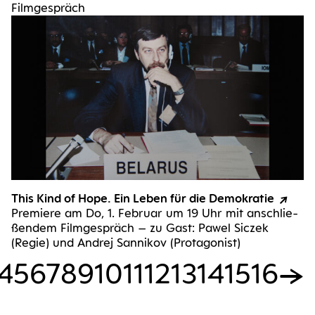
Filmgespräch
This Kind of Hope. Ein Leben für die Demokratie
Pre­mie­re am Do, 1. Febru­ar um 19 Uhr mit anschlie­
ßen­dem Film­ge­spräch – zu Gast: Pawel Sic­zek
(Regie) und Andrej San­ni­kov (Prot­ago­nist)
4
5
6
7
8
9
10
11
12
13
14
15
16
→