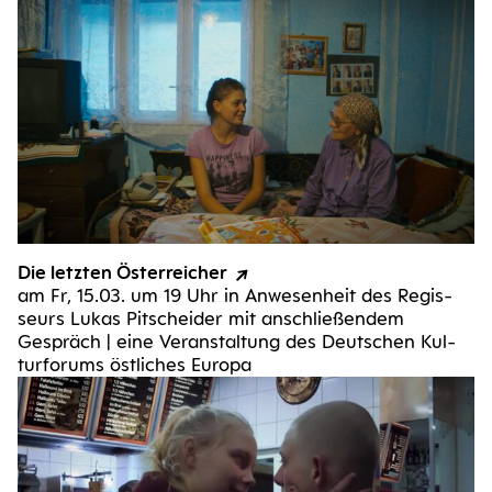
Die letz­ten Österreicher
am Fr, 15.03. um 19 Uhr in Anwe­sen­heit des Regis­
seurs Lukas Pitschei­der mit anschlie­ßen­dem
Gespräch | eine Ver­an­stal­tung des Deut­schen Kul­
tur­fo­rums öst­li­ches Europa