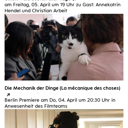
am Frei­tag, 05. April um 19 Uhr zu Gast: Anne­kat­rin
Hen­del und Chris­ti­an Arbeit
Die Mecha­nik der Din­ge (La méca­ni­que des choses)
Ber­lin Pre­mie­re am Do, 04. April um 20:30 Uhr in
Anwe­sen­heit des Filmteams