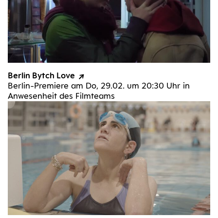
Ber­lin Bytch Love
Ber­­lin-Pre­­mie­­re am Do, 29.02. um 20:30 Uhr in
Anwe­sen­heit des Filmteams