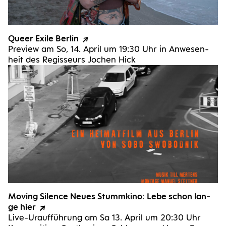
Queer Exi­le Berlin
Pre­view am So, 14. April um 19:30 Uhr in Anwe­sen­
heit des Regis­seurs Jochen Hick
Moving Silence Neu­es Stumm­ki­no: Lebe schon lan­
ge hier
Live-Urauf­­füh­­rung am Sa 13. April um 20:30 Uhr