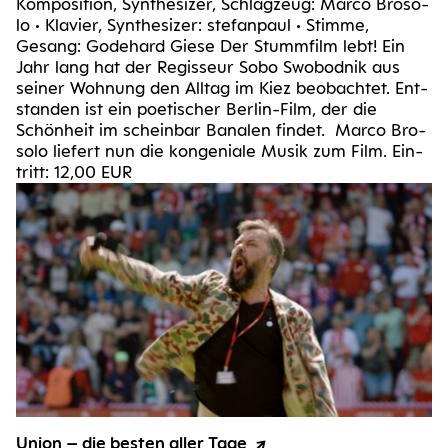
Kom­po­si­ti­on, Syn­the­si­zer, Schlag­zeug: Mar­co Bro­so­
lo • Kla­vier, Syn­the­si­zer: ste­f­an­paul • Stim­me,
Gesang: Gode­hard Gie­se Der Stumm­film lebt! Ein
Jahr lang hat der Regis­seur Sobo Swo­bo­d­nik aus
sei­ner Woh­nung den All­tag im Kiez beob­ach­tet. Ent­
stan­den ist ein poe­ti­scher Ber­­lin-Film, der die
Schön­heit im schein­bar Bana­len fin­det. Mar­co Bro­
so­lo lie­fert nun die kon­ge­nia­le Musik zum Film. Ein­
tritt: 12,00 EUR
Uni­on – die bes­ten aller Tage