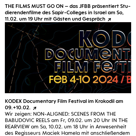
THE FILMS MUST GO ON – das JFBB prä­sen­tiert Stu­
die­ren­den­fil­me des Sapir-Col­le­ges in Isra­el am So,
11.02. um 19 Uhr mit Gäs­ten und Gespräch
KODEX Docu­men­ta­ry Film Fes­ti­val im Kro­ko­dil am
09.+10.02.
Wir zei­gen: NON-ALI­­G­NED: SCE­NES FROM THE
BABU­DO­VIC REELS am Fr, 09.02. um 20 Uhr IN THE
REAR­VIEW am Sa, 10.02. um 18 Uhr in Anwe­sen­heit
des Regis­seurs Maciek Hame­la mit anschlie­ßen­dem