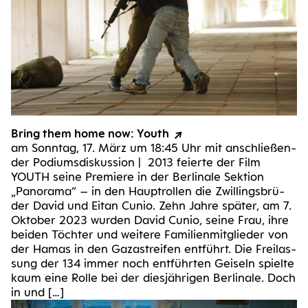
Bring them home now: Youth
am Sonn­tag, 17. März um 18:45 Uhr mit anschlie­ßen­
der Podi­ums­dis­kus­si­on | 2013 fei­er­te der Film
YOUTH sei­ne Pre­mie­re in der Ber­li­na­le Sek­ti­on
„Pan­ora­ma“ – in den Haupt­rol­len die Zwil­lings­brü­
der David und Eit­an Cunio. Zehn Jah­re spä­ter, am 7.
Okto­ber 2023 wur­den David Cunio, sei­ne Frau, ihre
bei­den Töch­ter und wei­te­re Fami­li­en­mit­glie­der von
der Hamas in den Gaza­strei­fen ent­führt. Die Frei­las­
sung der 134 immer noch ent­führ­ten Gei­seln spiel­te
kaum eine Rol­le bei der dies­jäh­ri­gen Ber­li­na­le. Doch
in und […]